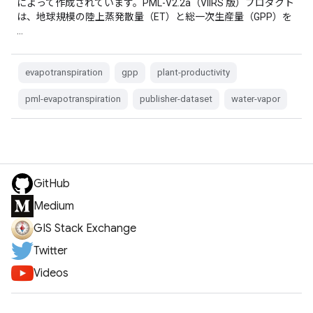
によって作成されています。PML-V2.2a（VIIRS 版）プロダクト
は、地球規模の陸上蒸発散量（ET）と総一次生産量（GPP）を
…
evapotranspiration
gpp
plant-productivity
pml-evapotranspiration
publisher-dataset
water-vapor
GitHub
Medium
GIS Stack Exchange
Twitter
Videos