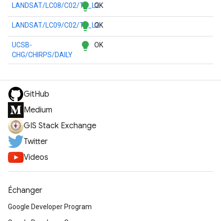
lightbulb
LANDSAT/LC08/C02/T1_L2
OK
lightbulb
LANDSAT/LC09/C02/T1_L2
OK
lightbulb
UCSB-
OK
CHG/CHIRPS/DAILY
GitHub
Medium
GIS Stack Exchange
Twitter
Videos
Échanger
Google Developer Program