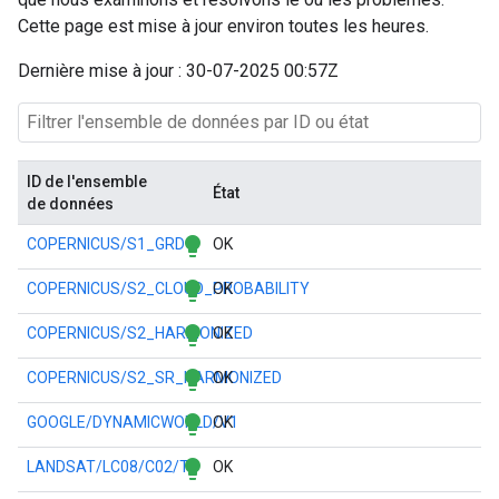
Cette page est mise à jour environ toutes les heures.
Dernière mise à jour : 30-07-2025 00:57Z
ID de l'ensemble
État
de données
lightbulb
COPERNICUS/S1_GRD
OK
lightbulb
COPERNICUS/S2_CLOUD_PROBABILITY
OK
lightbulb
COPERNICUS/S2_HARMONIZED
OK
lightbulb
COPERNICUS/S2_SR_HARMONIZED
OK
lightbulb
GOOGLE/DYNAMICWORLD/V1
OK
lightbulb
LANDSAT/LC08/C02/T1
OK