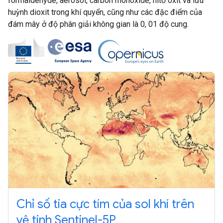
formaldehyde, aerosol, carbon monoxide, nitơ oxit và lưu
huỳnh dioxit trong khí quyển, cũng như các đặc điểm của
đám mây ở độ phân giải không gian là 0, 01 độ cung.
Chỉ số tia cực tím của sol khí trên
vệ tinh Sentinel-5P