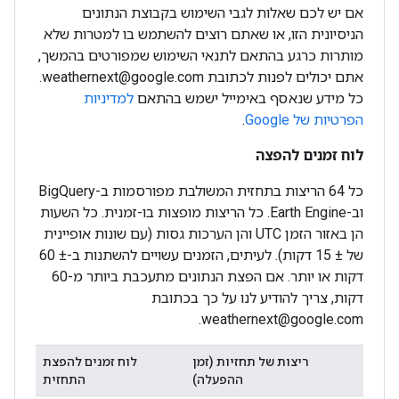
אם יש לכם שאלות לגבי השימוש בקבוצת הנתונים
הניסיונית הזו, או שאתם רוצים להשתמש בו למטרות שלא
מותרות כרגע בהתאם לתנאי השימוש שמפורטים בהמשך,
אתם יכולים לפנות לכתובת weathernext@google.com.
כל מידע שנאסף באימייל ישמש בהתאם
למדיניות
הפרטיות של Google
.
לוח זמנים להפצה
כל 64 הריצות בתחזית המשולבת מפורסמות ב-BigQuery
וב-Earth Engine. כל הריצות מופצות בו-זמנית. כל השעות
הן באזור הזמן UTC והן הערכות גסות (עם שונות אופיינית
של ± 15 דקות). לעיתים, הזמנים עשויים להשתנות ב-± 60
דקות או יותר. אם הפצת הנתונים מתעכבת ביותר מ-60
דקות, צריך להודיע לנו על כך בכתובת
weathernext@google.com.
ריצות של תחזיות (זמן
לוח זמנים להפצת
ההפעלה)
התחזית