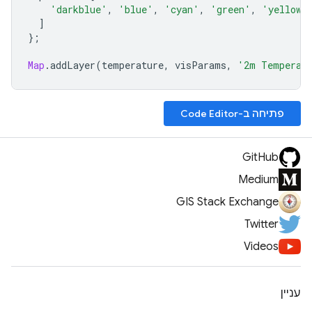
'darkblue'
,
'blue'
,
'cyan'
,
'green'
,
'yellow'
]
};
Map
.
addLayer
(
temperature
,
visParams
,
'2m Temperat
פתיחה ב-Code Editor
GitHub
Medium
GIS Stack Exchange
Twitter
Videos
עניין