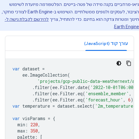
גיאו-מרחביים בקנה מידה של פטה-בייטים. הפלטפורמה מיועדת לשימוש
הציבור, לעסקים ולגופים ממשלתיים. השימוש ב-Earth Engine לצורכי מחקר,
חינוך ומטרות צדקה הוא בחינם. כדי להתחיל, צריך
להירשם לקבלת גישה ל-
.
Earth Engine
עורך קוד (JavaScript)
var
dataset
=
ee
.
ImageCollection
(
'projects/gcp-public-data-weathernext/as
.
filter
(
ee
.
Filter
.
date
(
'2022-10-01T06:00:0
.
filter
(
ee
.
Filter
.
eq
(
'ensemble_member'
,
'
.
filter
(
ee
.
Filter
.
eq
(
'forecast_hour'
,
6
));
var
temperature
=
dataset
.
select
(
'2m_temperature'
)
var
visParams
=
{
min
:
220
,
max
:
350
,
palette
:
[