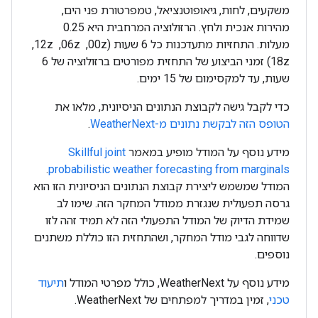
משקעים, לחות, גיאופוטנציאל, טמפרטורת פני הים,
מהירות אנכית ולחץ. הרזולוציה המרחבית היא 0.25
מעלות. התחזיות מתעדכנות כל 6 שעות (00z, ‏ 06z, ‏ 12z, ‏
18z) זמני הביצוע של התחזית מפורטים ברזולוציה של 6
שעות, עד למקסימום של 15 ימים.
כדי לקבל גישה לקבוצת הנתונים הניסיונית, מלאו את
הטופס הזה לבקשת נתונים מ-WeatherNext
.
מידע נוסף על המודל מופיע במאמר
Skillful joint
.
probabilistic weather forecasting from marginals
המודל שמשמש ליצירת קבוצת הנתונים הניסיונית הזו הוא
גרסה תפעולית שנגזרת ממודל המחקר הזה. שימו לב
שמידת הדיוק של המודל התפעולי הזה לא תמיד זהה לזו
שדווחה לגבי מודל המחקר, ושהתחזית הזו כוללת משתנים
נוספים.
מידע נוסף על WeatherNext, כולל מפרטי המודל ו
תיעוד
טכני
, זמין במדריך למפתחים של WeatherNext.