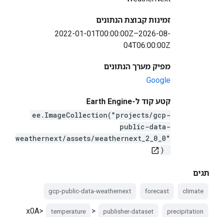
זמינות קבוצת הנתונים
2022-01-01T00:00:00Z–2026-08-
04T06:00:00Z
מפיק מערך הנתונים
Google
קטע קוד ל-Earth Engine
ee.ImageCollection("projects/gcp-
public-data-
weathernext/assets/weathernext_2_0_0"
)
open_in_new
תגים
gcp-public-data-weathernext
forecast
climate
<x0A>
temperature
publisher-dataset
precipitation