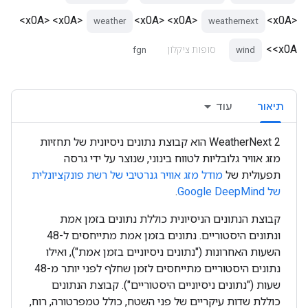
<x0A> <x0A>
<x0A> <x0A>
<x0A>
weather
weathernext
<x0A>
wind
סופות ציקלון
fgn
תיאור
עוד
‫WeatherNext 2 הוא קבוצת נתונים ניסיונית של תחזיות
מזג אוויר גלובליות לטווח בינוני, שנוצר על ידי גרסה
תפעולית של
מודל מזג אוויר גנרטיבי של רשת פונקציונלית
של Google DeepMind
.
קבוצת הנתונים הניסיונית כוללת נתונים בזמן אמת
ונתונים היסטוריים. נתונים בזמן אמת מתייחסים ל-48
השעות האחרונות ("נתונים ניסיוניים בזמן אמת"), ואילו
נתונים היסטוריים מתייחסים לזמן שחלף לפני יותר מ-48
שעות ("נתונים ניסיוניים היסטוריים"). קבוצת הנתונים
כוללת שדות עיקריים של פני השטח, כולל טמפרטורה, רוח,