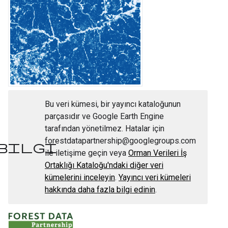
Bu veri kümesi, bir yayıncı kataloğunun
parçasıdır ve Google Earth Engine
tarafından yönetilmez. Hatalar için
forestdatapartnership@googlegroups.com
bilgi
ile iletişime geçin veya
Orman Verileri İş
Ortaklığı Kataloğu'ndaki diğer veri
kümelerini inceleyin
.
Yayıncı veri kümeleri
hakkında daha fazla bilgi edinin
.