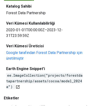
Katalog Sahibi
Forest Data Partnership
Veri Kümesi Kullanılabilirliği
2020-01-01T00:00:00Z–2023-12-
31T23:59:59Z
Veri Kümesi Üreticisi
Google tarafından Forest Data Partnership için
üretilmiştir
Earth Engine Snippet'i
ee.ImageCollection("projects/forestda
tapartnership/assets/cocoa/model_2024
a")
open_in_new
Etiketler