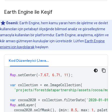
Earth Engine ile Keşif
Önemli:
Earth Engine, hem kamu yararı hem de işletme ve devlet
kullanıcıları için petabayt ölçeğinde bilimsel analiz ve görselleştirme
amacıyla kullanılan bir platformdur. Earth Engine; araştırma, eğitim ve
kâr amacı gütmeyen kuruluşlar için ücretsizdir. Lütfen
Earth Engine
erişimi için kaydolarak
başlayın.
Kod Düzenleyici (JavaScript)
Map
.
setCenter
(
-
7.67
,
6.71
,
11
);
var
collection
=
ee
.
ImageCollection
(
'projects/forestdatapartnership/assets/cocoa/mod
var
cocoa2020
=
collection
.
filterDate
(
'2020-01-01'
Map
.
addLayer
(
cocoa2020
.
selfMask
(),
{
min
:
0.5
,
max
:
1
,
palette