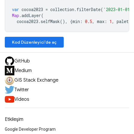
var
cocoa2023
=
collection
.
filterDate
(
'2023-01-01'
Map
.
addLayer
(
cocoa2023
.
selfMask
(),
{
min
:
0.5
,
max
:
1
,
palette
Kod Düzenleyici'de aç
GitHub
Medium
GIS Stack Exchange
Twitter
Videos
Etkileşim
Google Developer Program