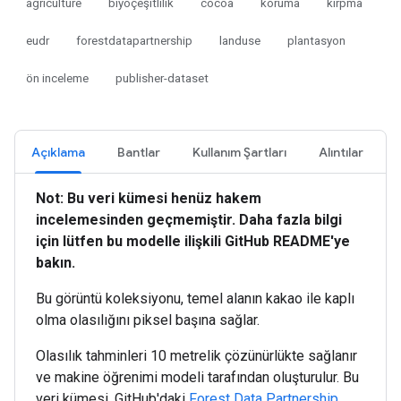
agriculture
biyoçeşitlilik
cocoa
koruma
kırpma
eudr
forestdatapartnership
landuse
plantasyon
ön inceleme
publisher-dataset
Açıklama
Bantlar
Kullanım Şartları
Alıntılar
Not: Bu veri kümesi henüz hakem
incelemesinden geçmemiştir. Daha fazla bilgi
için lütfen bu modelle ilişkili GitHub README'ye
bakın.
Bu görüntü koleksiyonu, temel alanın kakao ile kaplı
olma olasılığını piksel başına sağlar.
Olasılık tahminleri 10 metrelik çözünürlükte sağlanır
ve makine öğrenimi modeli tarafından oluşturulur. Bu
veri kümesi, GitHub'daki
Forest Data Partnership