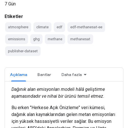
7 Gün
Etiketler
atmosphere
climate
edf
edf-methanesat-ee
emissions
ghg
methane
methanesat
publisher-dataset
Açıklama
Bantlar
Daha fazla
Dağınık alan emisyonları modeli hâlâ geliştirme
aşamasındadır ve nihai bir ürünü temsil etmez.
Bu erken "Herkese Açık Önizleme" veri kümesi,
dağınık alan kaynaklarından gelen metan emisyonları
için yüksek hassasiyetli veriler sağlar. Bu emisyon