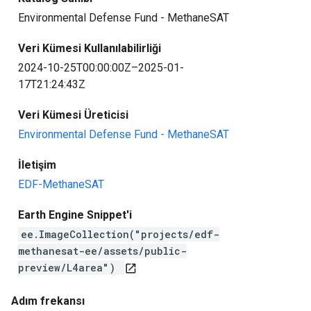
Environmental Defense Fund - MethaneSAT
Veri Kümesi Kullanılabilirliği
2024-10-25T00:00:00Z–2025-01-
17T21:24:43Z
Veri Kümesi Üreticisi
Environmental Defense Fund - MethaneSAT
İletişim
EDF-MethaneSAT
Earth Engine Snippet'i
ee.ImageCollection("projects/edf-
methanesat-ee/assets/public-
preview/L4area")
open_in_new
Adım frekansı