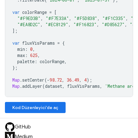
var
colorRange
=
[
"#F9ED3B"
,
"#F7E33A"
,
"#F5D838"
,
"#F1C335"
,
"#
"#EA8D2C"
,
"#EC8129"
,
"#F16823"
,
"#D85627"
,
"#B
];
var
fluxVisParams
=
{
min
:
0
,
max
:
625
,
palette
:
colorRange
,
};
Map
.
setCenter
(
-
98.72
,
36.49
,
4
);
Map
.
addLayer
(
dataset
,
fluxVisParams
,
'Methane area
Kod Düzenleyici'de aç
GitHub
Medium