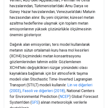
verileri; ABD'deki Appalachian, Permian ve Uinta
havzalarından; Türkmenistan'daki Amu Darya ve
Güney Hazar havzalarından; Venezuela'daki Maturin
havzasından alınır. Bu yeni ölçümler, küresel metan
azaltma hedeflerine ulaşmak için toplam metan
emisyonlarının yüksek çözünürlükle ölçülmesinin
önemini gösteriyor.
Dağınık alan emisyonları, ters model kullanılarak
metanın sütun ortalamalı kuru hava mol kesirleri
(XCH4) biçimindeki metan konsantrasyonu
gözlemlerinden tahmin edilir. Gözlemlenen
XCH4'teki değişiklikleri rüzgar yönündeki olası
kaynaklara bağlamak için bir atmosferik taşıma
modeli olan Stochastic Time-Inverted Lagrangian
Transport (STILT) modeli kullanılır.
Lin ve diğerleri
(2003)
,
Fasoli ve diğerleri (2018)
; National Centers
for Environmental Prediction (
NCEP
) Global Forecast
System'den (
GFS
) alınan meteorolojik verilerle