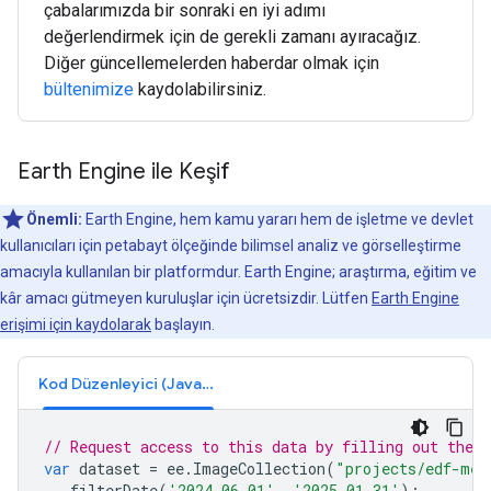
çabalarımızda bir sonraki en iyi adımı
değerlendirmek için de gerekli zamanı ayıracağız.
Diğer güncellemelerden haberdar olmak için
bültenimize
kaydolabilirsiniz.
Earth Engine ile Keşif
Önemli:
Earth Engine, hem kamu yararı hem de işletme ve devlet
kullanıcıları için petabayt ölçeğinde bilimsel analiz ve görselleştirme
amacıyla kullanılan bir platformdur. Earth Engine; araştırma, eğitim ve
kâr amacı gütmeyen kuruluşlar için ücretsizdir. Lütfen
Earth Engine
erişimi için kaydolarak
başlayın.
Kod Düzenleyici (JavaScript)
// Request access to this data by filling out the 
var
dataset
=
ee
.
ImageCollection
(
"projects/edf-met
.
filterDate
(
'2024-06-01'
,
'2025-01-31'
);