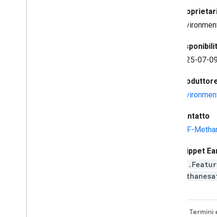
Proprietar
Environmen
Disponibilit
2025-07-09
Produttore 
Environmen
Contatto
EDF-Metha
Snippet Ea
ee.Featur
methanesa
Descrizione
Schema della tabella