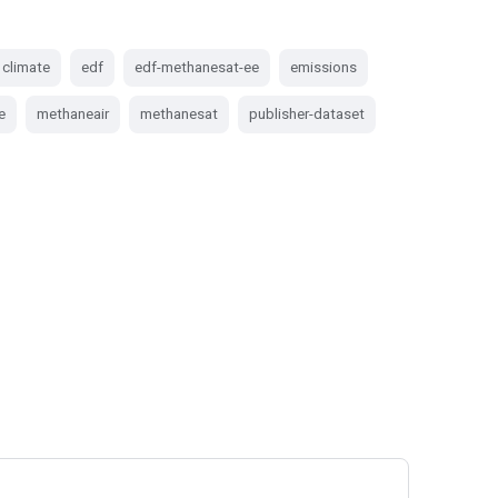
climate
edf
edf-methanesat-ee
emissions
e
methaneair
methanesat
publisher-dataset