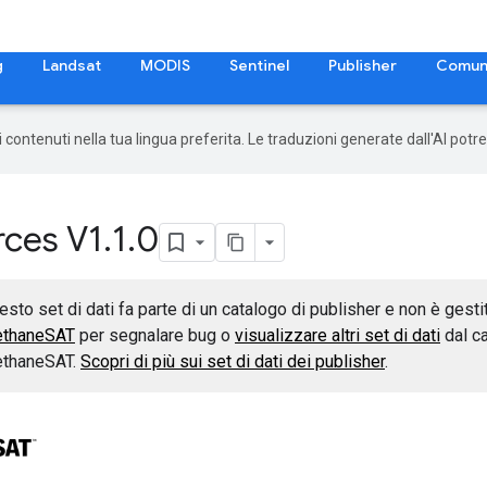
g
Landsat
MODIS
Sentinel
Publisher
Comun
 i contenuti nella tua lingua preferita. Le traduzioni generate dall'AI pot
rces V1
.
1
.
0
esto set di dati fa parte di un catalogo di publisher e non è gest
thaneSAT
per segnalare bug o
visualizzare altri set di dati
dal c
thaneSAT.
Scopri di più sui set di dati dei publisher
.