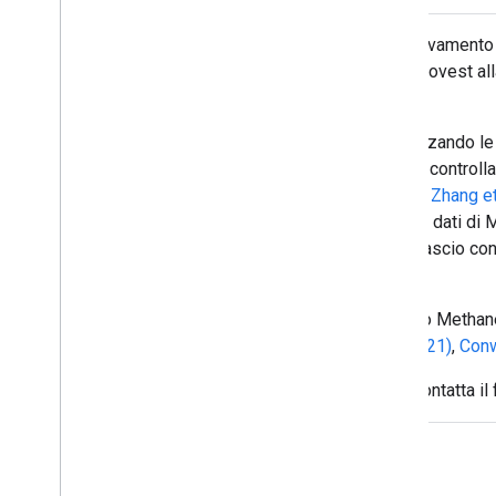
Questo set di dati fornisce dati per il rilevamento
Colorado, dal New Mexico e dal Texas a ovest alla 
Lake City).
Questo set di dati è stato generato utilizzando le
MethaneSAT LLC
, una filiale interamente contro
rilevamento di fonti puntuali (
descritto in Zhang et
copertura spaziale e l'alta precisione dei dati di
ampiamente testato in esperimenti di rilascio cont
sono disponibili per tutti i voli.
Per ulteriori informazioni sullo strumento Methane
Loughner et al. (2021)
,
Staebell et al. (2021)
,
Conw
Per ulteriori informazioni sul progetto, contatta il 
Esplora con Earth Engine