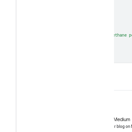
opacity
:
1
,
pointSize
:
5
};
fvLayer
.
setVisParams
(
visParams
);
fvLayer
.
setName
(
'Feature view of methane p
Map
.
setCenter
(
-
43.03
,
37.48
,
3
);
Map
.
add
(
fvLayer
);
Apri nell'editor di codice
GitHub
Medium
Earth Engine on GitHub
Follow our blog o