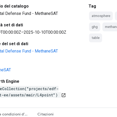
io del catalogo
Tag
tal Defense Fund - MethaneSAT
atmosphere
à set di dati
ghg
methan
T00:00:00Z–2025-10-10T00:00:00Z
table
del set di dati
tal Defense Fund - MethaneSAT
neSAT
rth Engine
eCollection("projects/edf-
t-ee/assets/mair/L4point")
open_in_new
Termini e condizioni d'uso
Citazioni