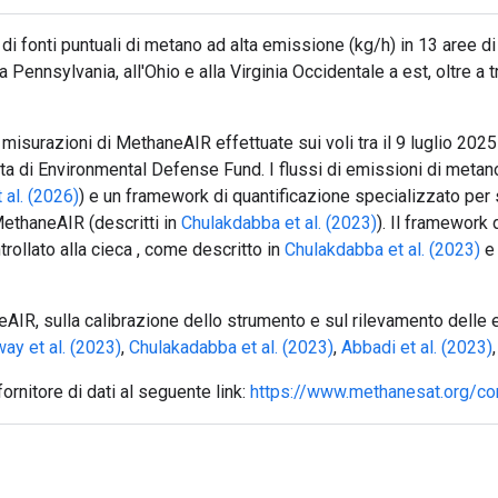
 di fonti puntuali di metano ad alta emissione (kg/h) in 13 aree d
Pennsylvania, all'Ohio e alla Virginia Occidentale a est, oltre a 
 misurazioni di MethaneAIR effettuate sui voli tra il 9 luglio 20
llata di Environmental Defense Fund. I flussi di emissioni di meta
 al. (2026)
) e un framework di quantificazione specializzato per sf
 MethaneAIR (descritti in
Chulakdabba et al. (2023)
). Il framework 
rollato alla cieca , come descritto in
Chulakdabba et al. (2023)
AIR, sulla calibrazione dello strumento e sul rilevamento delle e
ay et al. (2023)
,
Chulakadabba et al. (2023)
,
Abbadi et al. (2023)
fornitore di dati al seguente link:
https://www.methanesat.org/co