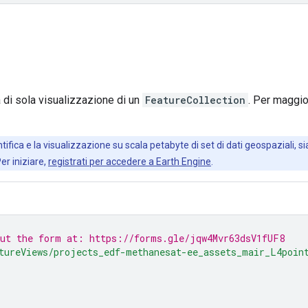
di sola visualizzazione di un
FeatureCollection
. Per maggior
ifica e la visualizzazione su scala petabyte di set di dati geospaziali, sia
Per iniziare,
registrati per accedere a Earth Engine
.
out the form at: https://forms.gle/jqw4Mvr63dsV1fUF8
tureViews/projects_edf-methanesat-ee_assets_mair_L4poin