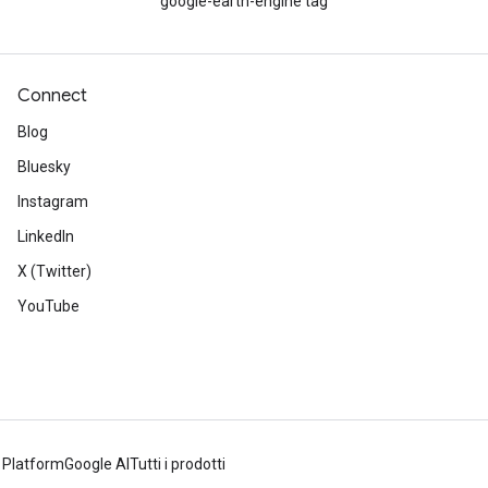
google-earth-engine tag
Connect
Blog
Bluesky
Instagram
LinkedIn
X (Twitter)
YouTube
 Platform
Google AI
Tutti i prodotti