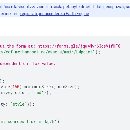
ifica e la visualizzazione su scala petabyte di set di dati geospaziali, sia
Per iniziare,
registrati per accedere a Earth Engine
.
out the form at: https://forms.gle/jqw4Mvr63dsV1fUF8
ts/edf-methanesat-ee/assets/mair/L4point"
);
dependent on flux value.
);
ivide
(
150
).
min
(
minSize
),
minSize
);
size
,
color
:
'red'
});
rty
:
'style'
});
int sources flux in kg/h'
);