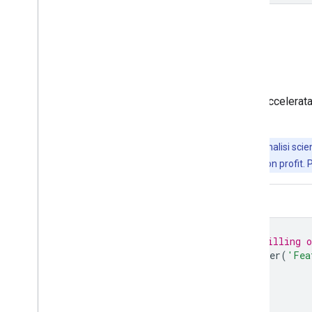
Apri nell'editor di codice
Visualizza come FeatureView
Un
FeatureView
è una rappresentazione accelerata 
documentazione.
Importante:
Earth Engine è una piattaforma per l'analisi scient
Engine è senza costi per la ricerca, l'istruzione e l'uso non profit. 
Editor di codice (JavaScript)
// Request access to this data by filling 
var
fvLayer
=
ui
.
Map
.
FeatureViewLayer
(
'Fea
var
visParams
=
{
color
:
'red'
,
fillColor
:
'red'
,