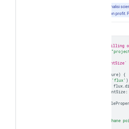
Importante:
Earth Engine è una piattaforma per l'analisi scient
Engine è senza costi per la ricerca, l'istruzione e l'uso non profit. 
Editor di codice (JavaScript)
// Request access to this data by filling 
var
dataset
=
ee
.
FeatureCollection
(
"projec
// Add a `style` property with `pointSize` 
var
minSize
=
25
;
dataset
=
dataset
.
map
(
function
(
feature
)
{
var
flux
=
ee
.
Number
(
feature
.
get
(
'flux'
)
var
size
=
ee
.
Algorithms
.
If
(
flux
,
flux
.
d
return
feature
.
set
(
'style'
,
{
pointSize
:
});
var
datasetVis
=
dataset
.
style
({
stylePrope
Map
.
setCenter
(
-
43.03
,
37.48
,
3
);
Map
.
addLayer
(
datasetVis
,
null
,
'Methane po