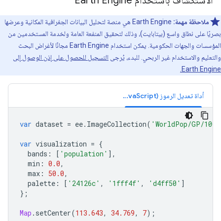
الاستكشاف باستخدام Earth Engine
ملاحظة مهمة:
‫Earth Engine هي منصة لتحليل البيانات الجغرافية المكانية وعرضها
بصريًا على نطاق واسع (بيتابايت)، وذلك لتحقيق المنفعة العامة ولخدمة المستخدمين من
المؤسسات والجهات الحكومية. يمكن استخدام Earth Engine مجانًا لأغراض البحث
والتعليم والاستخدام غير الربحي. للبدء، يُرجى
التسجيل للحصول على إذن الوصول إلى
Earth Engine.
أداة تعديل الرموز (JavaScript)
var
dataset
=
ee
.
ImageCollection
(
'WorldPop/GP/100m
var
visualization
=
{
bands
:
[
'population'
],
min
:
0.0
,
max
:
50.0
,
palette
:
[
'24126c'
,
'1fff4f'
,
'd4ff50'
]
};
Map
.
setCenter
(
113.643
,
34.769
,
7
);