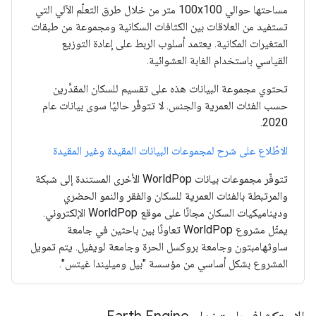
مساحتها حوالي 100x100 متر من خلال طرق التعلّم الآلي التي
تستفيد من العلاقات بين الكثافات السكانية ومجموعة من طبقات
المتغيرات المكانية. يعتمد أسلوب الربط على إعادة التوزيع
القياسي باستخدام الغابة العشوائية.
تحتوي مجموعة البيانات هذه على تقسيم للسكان المقدَّرين
حسب الفئات العمرية والجنس. لا تتوفّر حاليًا سوى بيانات عام
2020.
الاطّلاع على شرح لمجموعات البيانات المقيدة وغير المقيدة
تتوفّر مجموعات بيانات WorldPop الأخرى المستندة إلى شبكة
والمرتبطة بالفئات العمرية للسكان والفقر والنمو الحضري
وديناميكيات السكان مجانًا على موقع WorldPop الإلكتروني.
يمثّل مشروع WorldPop تعاونًا بين باحثين في جامعة
ساوثهامبتون وجامعة بروكسل الحرة وجامعة لويفيل. يتم تمويل
المشروع بشكل أساسي من مؤسسة "بيل وميليندا غيتس".