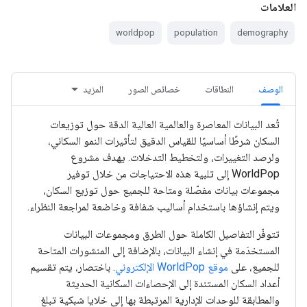
العلامات
worldpop
population
demography
الوصف
النطاقات
خصائص الصور
المزيد
تُعد البيانات المعاصرة والعالمية العالية الدقة حول توزيعات
السكان شرطًا أساسيًا للقياس الدقيق لتأثيرات النمو السكاني،
ولرصد التغييرات، ولتخطيط التدخلات. يهدف مشروع
WorldPop إلى تلبية هذه الاحتياجات من خلال توفير
مجموعات بيانات مفصّلة ومتاحة للجميع حول توزيع السكان،
ويتم إنشاؤها باستخدام أساليب شفافة وخاضعة لمراجعة النظراء.
تتوفّر التفاصيل الكاملة حول الطرق ومجموعات البيانات
المستخدَمة في إنشاء البيانات، بالإضافة إلى المنشورات المتاحة
للجميع، على
موقع WorldPop الإلكتروني
. باختصار، يتم تقسيم
أعداد السكان المستندة إلى الإحصاءات السكانية الحديثة
والمطابقة للوحدات الإدارية المرتبطة بها إلى خلايا شبكية تبلغ