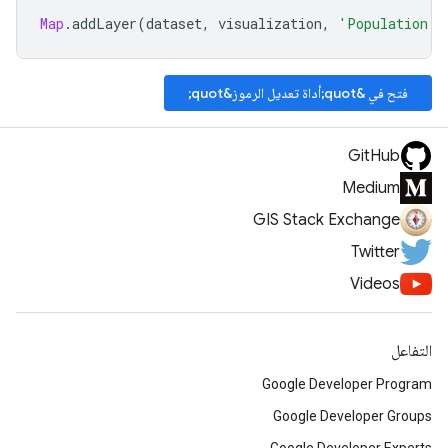
Map
.
addLayer
(
dataset
,
visualization
,
'Population'
)
فتح في &quot;أداة تعديل الرموز&quot;
GitHub
Medium
GIS Stack Exchange
Twitter
Videos
التفاعل
Google Developer Program
Google Developer Groups