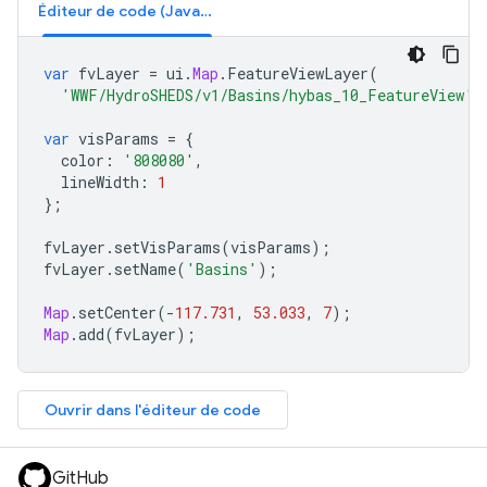
Éditeur de code (JavaScript)
var
fvLayer
=
ui
.
Map
.
FeatureViewLayer
(
'WWF/HydroSHEDS/v1/Basins/hybas_10_FeatureView'
)
var
visParams
=
{
color
:
'808080'
,
lineWidth
:
1
};
fvLayer
.
setVisParams
(
visParams
);
fvLayer
.
setName
(
'Basins'
);
Map
.
setCenter
(
-
117.731
,
53.033
,
7
);
Map
.
add
(
fvLayer
);
Ouvrir dans l'éditeur de code
GitHub