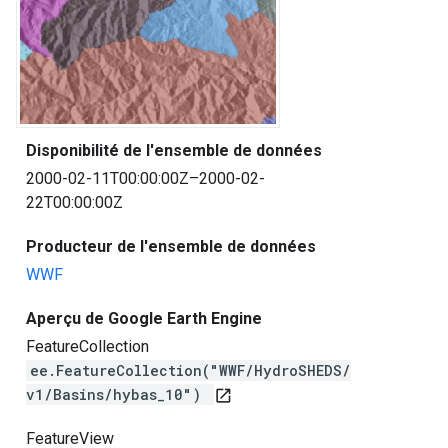
Disponibilité de l'ensemble de données
2000-02-11T00:00:00Z–2000-02-
22T00:00:00Z
Producteur de l'ensemble de données
WWF
Aperçu de Google Earth Engine
FeatureCollection
ee.FeatureCollection("WWF/HydroSHEDS/
v1/Basins/hybas_10")
open_in_new
FeatureView