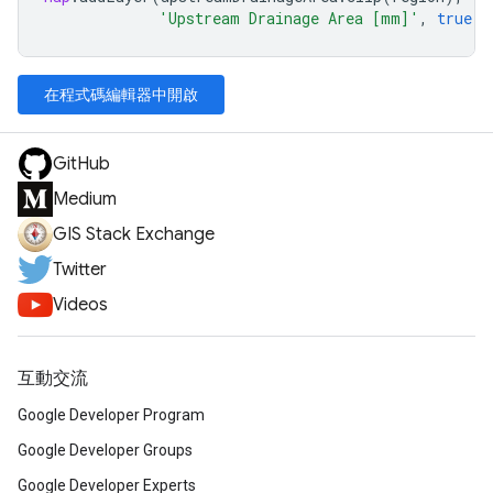
'Upstream Drainage Area [mm]'
,
true
,
在程式碼編輯器中開啟
GitHub
Medium
GIS Stack Exchange
Twitter
Videos
互動交流
Google Developer Program
Google Developer Groups
Google Developer Experts