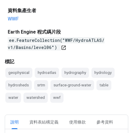
資料集產生者
WWF
Earth Engine 程式碼片段
ee.FeatureCollection("WWF/HydroATLAS/
v1/Basins/level06")
open_in_new
標記
geophysical
hydroatlas
hydrography
hydrology
hydrosheds
srtm
surface-ground-water
table
water
watershed
wwf
說明
資料表結構定義
使用條款
參考資料