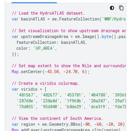
// Load the HydroATLAS dataset.
var
basinATLAS
=
ee
.
FeatureCollection
(
'WWF/HydroAT
// Set visualization to show upstream drainage are
var
upstreamDrainageArea
=
ee
.
Image
().
byte
().
paint
featureCollection
:
basinATLAS
,
color
:
'UP_AREA'
,
});
// Set map extent to show the Nile and surrounding
Map
.
setCenter
(
-
43.50
,
-
24.70
,
6
);
// Create a viridis colormap.
var
viridis
=
[
'481567'
,
'482677'
,
'453781'
,
'404788'
,
'39568c
'287d8e'
,
'238a8d'
,
'1f968b'
,
'20a387'
,
'29af7f
'73d055'
,
'95d840'
,
'b8de29'
,
'dce319'
,
'fde725
// View the continent of South America.
var
region
=
ee
.
Geometry
.
BBox
(
-
80
,
-
60
,
-
20
,
20
);
Map
.
addLayer
(
upstreamDrainageArea
.
clip
(
region
),
{
p