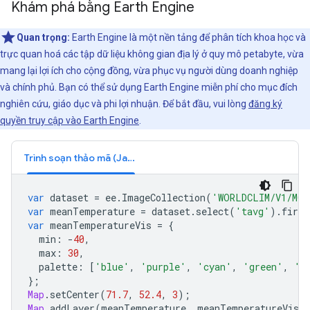
Khám phá bằng Earth Engine
Quan trọng:
Earth Engine là một nền tảng để phân tích khoa học và
trực quan hoá các tập dữ liệu không gian địa lý ở quy mô petabyte, vừa
mang lại lợi ích cho cộng đồng, vừa phục vụ người dùng doanh nghiệp
và chính phủ. Bạn có thể sử dụng Earth Engine miễn phí cho mục đích
nghiên cứu, giáo dục và phi lợi nhuận. Để bắt đầu, vui lòng
đăng ký
quyền truy cập vào Earth Engine
.
Trình soạn thảo mã (JavaScript)
var
dataset
=
ee
.
ImageCollection
(
'WORLDCLIM/V1/MO
var
meanTemperature
=
dataset
.
select
(
'tavg'
).
first
var
meanTemperatureVis
=
{
min
:
-
40
,
max
:
30
,
palette
:
[
'blue'
,
'purple'
,
'cyan'
,
'green'
,
'y
};
Map
.
setCenter
(
71.7
,
52.4
,
3
);
Map
.
addLayer
(
meanTemperature
,
meanTemperatureVis
,