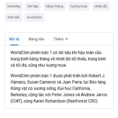
berkeley
khí hậu
hằng tháng
lượng mưa
nhiệt độ
thời tiết
worldclim
Mô tả
Băng tần
Thêm
WorldClim phiên bản 1 có dữ liệu khí hậu toàn cầu
trung bình hằng tháng về nhiệt độ tối thiểu, trung bình
và tối đa, cũng như lượng mưa.
WorldClim phiên bản 1 được phát triển bởi Robert J.
Hijmans, Susan Cameron và Juan Parra, tại Bảo tàng
Động vật có xương sống, Đại học California,
Berkeley, cộng tác với Peter Jones và Andrew Jarvis
(CIAT), cùng Karen Richardson (Rainforest CRC).