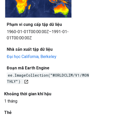
Phạm vi cung cấp tập dữ liệu
1960-01-01T00:00:00Z–1991-01-
01T00:00:00Z
Nhà sản xuất tập dữ liệu
Đại học California, Berkeley
Đoạn mã Earth Engine
ee.ImageCollection("WORLDCLIM/V1/MON
THLY")
open_in_new
Khoảng thời gian khí hậu
1 tháng
Thẻ