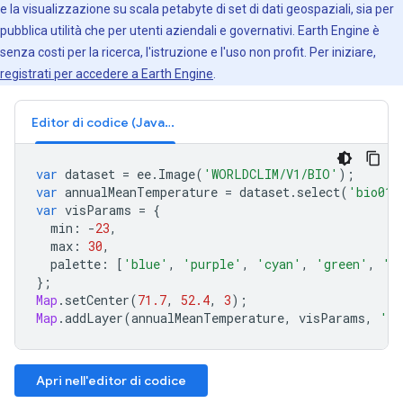
e la visualizzazione su scala petabyte di set di dati geospaziali, sia per
pubblica utilità che per utenti aziendali e governativi. Earth Engine è
senza costi per la ricerca, l'istruzione e l'uso non profit. Per iniziare,
registrati per accedere a Earth Engine
.
Editor di codice (JavaScript)
var
dataset
=
ee
.
Image
(
'WORLDCLIM/V1/BIO'
);
var
annualMeanTemperature
=
dataset
.
select
(
'bio01'
var
visParams
=
{
min
:
-
23
,
max
:
30
,
palette
:
[
'blue'
,
'purple'
,
'cyan'
,
'green'
,
'y
};
Map
.
setCenter
(
71.7
,
52.4
,
3
);
Map
.
addLayer
(
annualMeanTemperature
,
visParams
,
'An
Apri nell'editor di codice