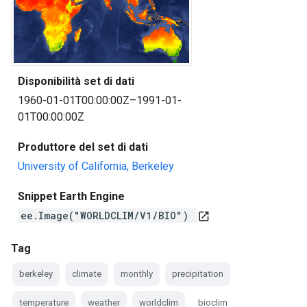
Disponibilità set di dati
1960-01-01T00:00:00Z–1991-01-
01T00:00:00Z
Produttore del set di dati
University of California, Berkeley
Snippet Earth Engine
ee.Image("WORLDCLIM/V1/BIO")
open_in_new
Tag
berkeley
climate
monthly
precipitation
temperature
weather
worldclim
bioclim