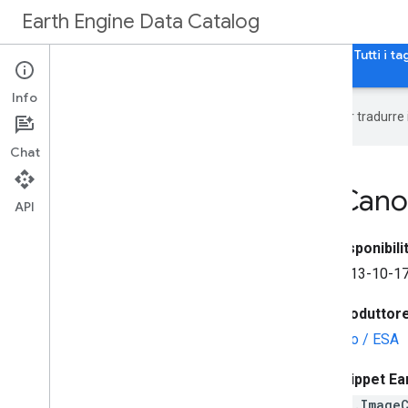
Earth Engine Data Catalog
Home page
Categorie
Tutti i set di dati
Tutti i ta
Info
Google utilizza la tecnologia AI per tradurre
Chat
PROBA-V C1 Top Of Canop
API
Disponibilit
2013-10-17
Produttore 
Vito / ESA
Snippet Ea
ee.Image