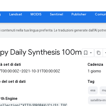
g
Landsat
MODIS
Sentinel
Publisher
Comun
 i contenuti nella tua lingua preferita. Le traduzioni generate dall'AI pot
y Daily Synthesis 100m
à set di dati
Cadenza
T00:00:00Z–2021-10-31T00:00:00Z
1 giorno
del set di dati
Tag
esa
mu
rth Engine
satellite-i
Collection("VITO/PROBAV/C1/S1_TOC