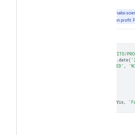
Importante:
Earth Engine è una piattaforma per l'analisi scient
Engine è senza costi per la ricerca, l'istruzione e l'uso non profit. 
Editor di codice (JavaScript)
var
dataset
=
ee
.
ImageCollection
(
'VITO/PRO
.
filter
(
ee
.
Filter
.
date
(
'
var
falseColor
=
dataset
.
select
([
'RED'
,
'N
var
falseColorVis
=
{
min
:
20.0
,
max
:
2000.0
,
};
Map
.
setCenter
(
17.93
,
7.71
,
2
);
Map
.
addLayer
(
falseColor
,
falseColorVis
,
'F
Apri nell'editor di codice