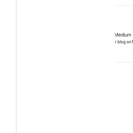
GitHub
Medium
Earth Engine on GitHub
Follow our blog o
Coinvolgi
Google Developer Program
Google Developer Groups
Google Developer Experts
Accelerators
Google Cloud & NVIDIA