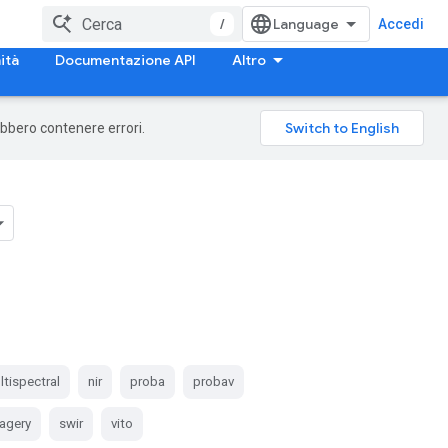
/
Accedi
ità
Documentazione API
Altro
rebbero contenere errori.
ltispectral
nir
proba
probav
magery
swir
vito