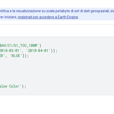
ifica e la visualizzazione su scala petabyte di set di dati geospaziali, sia
Per iniziare,
registrati per accedere a Earth Engine
.
BAV/C1/S1_TOC_100M'
)
2018-03-01'
,
'2018-04-01'
));
IR'
,
'BLUE'
]);
alse Color'
);