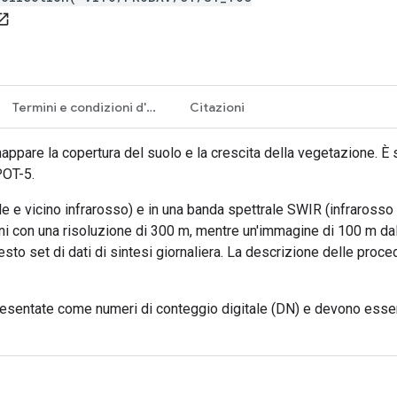
_in_new
Termini e condizioni d'uso
Citazioni
appare la copertura del suolo e la crescita della vegetazione. È s
POT-5.
bile e vicino infrarosso) e in una banda spettrale SWIR (infraross
i con una risoluzione di 300 m, mentre un'immagine di 100 m dal
to set di dati di sintesi giornaliera. La descrizione delle pro
presentate come numeri di conteggio digitale (DN) e devono essere