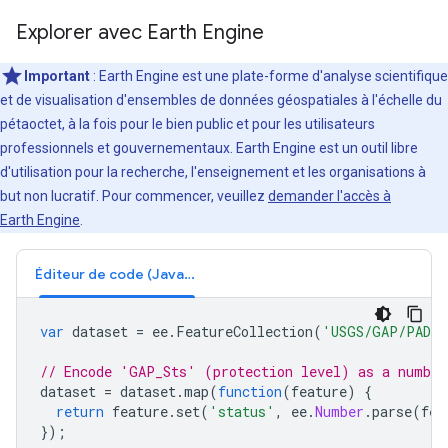
Explorer avec Earth Engine
Important
: Earth Engine est une plate-forme d'analyse scientifique
et de visualisation d'ensembles de données géospatiales à l'échelle du
pétaoctet, à la fois pour le bien public et pour les utilisateurs
professionnels et gouvernementaux. Earth Engine est un outil libre
d'utilisation pour la recherche, l'enseignement et les organisations à
but non lucratif. Pour commencer, veuillez
demander l'accès à
Earth Engine
.
Éditeur de code (JavaScript)
var
dataset
=
ee
.
FeatureCollection
(
'USGS/GAP/PAD-U
// Encode 'GAP_Sts' (protection level) as a number
dataset
=
dataset
.
map
(
function
(
feature
)
{
return
feature
.
set
(
'status'
,
ee
.
Number
.
parse
(
fea
});