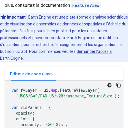
plus, consultez la documentation
FeatureView
.
Important
: Earth Engine est une plate-forme d'analyse scientifique
et de visualisation d'ensembles de données géospatiales à l'échelle du
pétaoctet, à la fois pour le bien public et pour les utilisateurs
professionnels et gouvernementaux. Earth Engine est un outil libre
d'utilisation pour la recherche, l'enseignement et les organisations à
but non lucratif. Pour commencer, veuillez
demander l'accès à
Earth Engine
.
Éditeur de code (JavaScript)
var
fvLayer
=
ui
.
Map
.
FeatureViewLayer
(
'USGS/GAP/PAD-US/v20/easement_FeatureView'
);
var
visParams
=
{
opacity
:
1
,
color
:
{
property
:
'GAP_Sts'
,