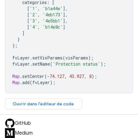
categories
:
[
[
'1'
,
'b1a44e'
],
[
'2'
,
'4eb173'
],
[
'3'
,
'4e5bb1'
],
[
'4'
,
'b14e8c'
]
]
}
};
fvLayer
.
setVisParams
(
visParams
);
fvLayer
.
setName
(
'Protection status'
);
Map
.
setCenter
(
-
74.127
,
43.927
,
8
);
Map
.
add
(
fvLayer
);
Ouvrir dans l'éditeur de code
GitHub
Medium