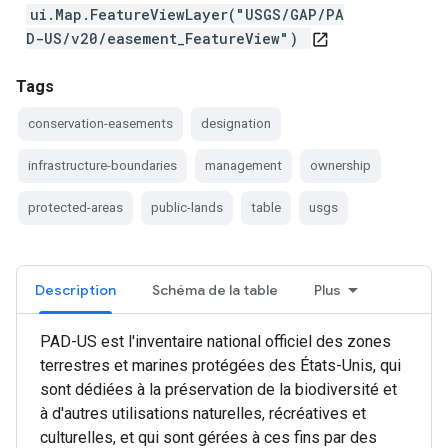
ui.Map.FeatureViewLayer("USGS/GAP/PA
D-US/v20/easement_FeatureView")
open_in_new
Tags
conservation-easements
designation
infrastructure-boundaries
management
ownership
protected-areas
public-lands
table
usgs
Description
Schéma de la table
Plus
PAD-US est l'inventaire national officiel des zones
terrestres et marines protégées des États-Unis, qui
sont dédiées à la préservation de la biodiversité et
à d'autres utilisations naturelles, récréatives et
culturelles, et qui sont gérées à ces fins par des