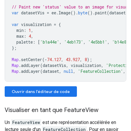
// Paint new 'status' value to an image for visual
var
datasetVis
=
ee
.
Image
().
byte
().
paint
(
dataset
,
var
visualization
=
{
min
:
1
,
max
:
4
,
palette
:
[
'b1a44e'
,
'4eb173'
,
'4e5bb1'
,
'b14e8c
};
Map
.
setCenter
(
-
74.127
,
43.927
,
8
);
Map
.
addLayer
(
datasetVis
,
visualization
,
'Protectio
Map
.
addLayer
(
dataset
,
null
,
'FeatureCollection'
,
f
Ouvrir dans l'éditeur de code
Visualiser en tant que FeatureView
Un
FeatureView
est une représentation accélérée en
lecture seule d'un
FeatureCollection
. Pour en savoir