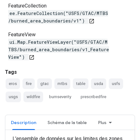
FeatureCollection
ee.FeatureCollection("USFS/GTAC/MTBS
/burned_area_boundaries/v1")
open_in_new
FeatureView
ui.Map.FeatureViewLayer("USFS/GTAC/M
TBS/burned_area_boundaries/v1_Feature
View")
open_in_new
Tags
eros
fire
gtac
mtbs
table
usda
usfs
usgs
wildfire
burnseverity
prescribedfire
Description
Schéma de la table
Plus
L'ensemble de données sur les limites des zones