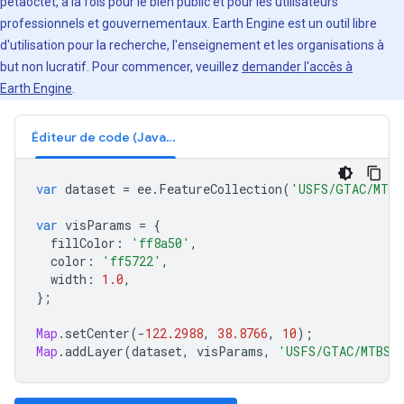
pétaoctet, à la fois pour le bien public et pour les utilisateurs
professionnels et gouvernementaux. Earth Engine est un outil libre
d'utilisation pour la recherche, l'enseignement et les organisations à
but non lucratif. Pour commencer, veuillez
demander l'accès à
Earth Engine
.
Éditeur de code (JavaScript)
var
dataset
=
ee
.
FeatureCollection
(
'USFS/GTAC/MTBS
var
visParams
=
{
fillColor
:
'ff8a50'
,
color
:
'ff5722'
,
width
:
1.0
,
};
Map
.
setCenter
(
-
122.2988
,
38.8766
,
10
);
Map
.
addLayer
(
dataset
,
visParams
,
'USFS/GTAC/MTBS/b