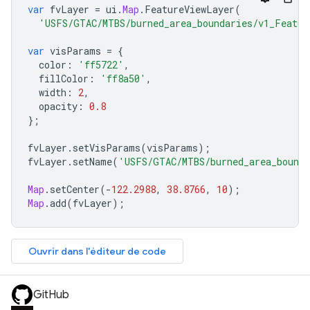
var
fvLayer
=
ui
.
Map
.
FeatureViewLayer
(
'USFS/GTAC/MTBS/burned_area_boundaries/v1_Featur
var
visParams
=
{
color
:
'ff5722'
,
fillColor
:
'ff8a50'
,
width
:
2
,
opacity
:
0.8
};
fvLayer
.
setVisParams
(
visParams
);
fvLayer
.
setName
(
'USFS/GTAC/MTBS/burned_area_bounda
Map
.
setCenter
(
-
122.2988
,
38.8766
,
10
);
Map
.
add
(
fvLayer
);
Ouvrir dans l'éditeur de code
GitHub