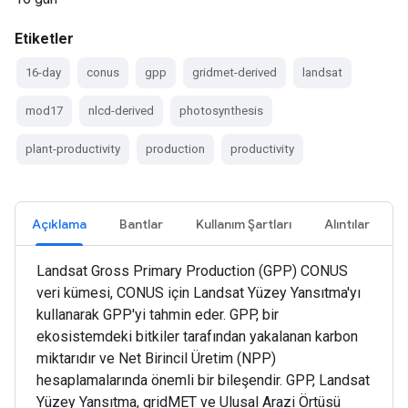
Etiketler
16-day
conus
gpp
gridmet-derived
landsat
mod17
nlcd-derived
photosynthesis
plant-productivity
production
productivity
Açıklama
Bantlar
Kullanım Şartları
Alıntılar
Landsat Gross Primary Production (GPP) CONUS
veri kümesi, CONUS için Landsat Yüzey Yansıtma'yı
kullanarak GPP'yi tahmin eder. GPP, bir
ekosistemdeki bitkiler tarafından yakalanan karbon
miktarıdır ve Net Birincil Üretim (NPP)
hesaplamalarında önemli bir bileşendir. GPP, Landsat
Yüzey Yansıtma, gridMET ve Ulusal Arazi Örtüsü