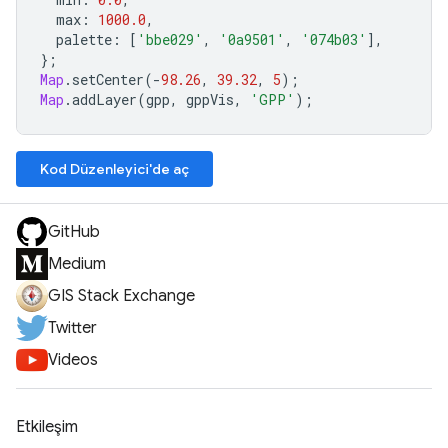
max
:
1000.0
,
palette
:
[
'bbe029'
,
'0a9501'
,
'074b03'
],
};
Map
.
setCenter
(
-
98.26
,
39.32
,
5
);
Map
.
addLayer
(
gpp
,
gppVis
,
'GPP'
);
Kod Düzenleyici'de aç
GitHub
Medium
GIS Stack Exchange
Twitter
Videos
Etkileşim