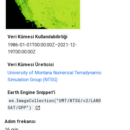
Veri Kümesi Kullanılabilirliği
1986-01-01T00:00:00Z–2021-12-
19T00:00:00Z
Veri Kümesi Üreticisi
University of Montana Numerical Terradynamic
Simulation Group (NTSG)
Earth Engine Snippet'i
ee.ImageCollection("UMT/NTSG/v2/LAND
SAT/GPP")
open_in_new
Adım frekansı
16 gün