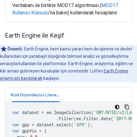
Veritabanı ile birlikte MOD17 algoritması (
MOD17
Kullanıcı Kılavuzu
'na bakın) kullanılarak hesaplanır.
Earth Engine ile Keşif
Önemli:
Earth Engine, hem kamu yararı hem de işletme ve devlet
kullanıcıları için petabayt ölçeğinde bilimsel analiz ve görselleştirme
amacıyla kullanılan bir platformdur. Earth Engine; araştırma, eğitim ve
kâr amacı gütmeyen kuruluşlar için ücretsizdir. Lütfen
Earth Engine
erişimi için kaydolarak
başlayın.
Kod Düzenleyici (JavaScript)
var
dataset
=
ee
.
ImageCollection
(
'UMT/NTSG/v2/LAN
.
filter
(
ee
.
Filter
.
date
(
'2017-05-
var
gpp
=
dataset
.
select
(
'GPP'
);
var
gppVis
=
{
min
:
0.0
,