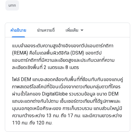
umn
คำอธิบาย
ย่านความถี่
เพิ่มเติม
แบบจำลองระดับความสูงอ้างอิงของทวีปแอนตาร์กติกา
(REMA) คือโมเดลพื้นผิวดิจิทัล (DSM) ของทวีป
แอนตาร์กติกาที่มีความละเอียดสูงและประทับเวลาที่ความ
ละเอียดเชิงพื้นที่ 2 เมตรและ 8 เมตร
ไฟล์ DEM แถบจะสอดคล้องกับพื้นที่ที่ซ้อนทับกันของแถบคู่
ภาพสเตอริโอสโคปที่ป้อนเนื่องจากดาวเทียมกลุ่มดาวที่โคจร
ผ่านขั้วโลกของ DigitalGlobe รวบรวมข้อมูล ขนาด DEM
แถบจะแตกต่างกันไปตาม เซ็นเซอร์ดาวเทียมที่ได้รูปภาพและ
มุมนอกจุดเหนือศีรษะของ การเก็บรวบรวม แถบส่วนใหญ่มี
ความกว้างระหว่าง 13 กม. ถึง 17 กม. และมีความยาวระหว่าง
110 กม. ถึง 120 กม.