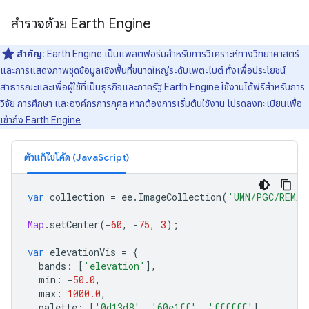
สำรวจด้วย Earth Engine
สำคัญ:
Earth Engine เป็นแพลตฟอร์มสําหรับการวิเคราะห์ทางวิทยาศาสตร์
และการแสดงภาพชุดข้อมูลเชิงพื้นที่ขนาดใหญ่ระดับเพตะไบต์ ทั้งเพื่อประโยชน์
สาธารณะและเพื่อผู้ใช้ที่เป็นธุรกิจและภาครัฐ Earth Engine ใช้งานได้ฟรีสำหรับการ
วิจัย การศึกษา และองค์กรการกุศล หากต้องการเริ่มต้นใช้งาน โปรด
ลงทะเบียนเพื่อ
เข้าถึง Earth Engine
ตัวแก้ไขโค้ด (JavaScript)
var
collection
=
ee
.
ImageCollection
(
'UMN/PGC/REMA/
Map
.
setCenter
(
-
60
,
-
75
,
3
);
var
elevationVis
=
{
bands
:
[
'elevation'
],
min
:
-
50.0
,
max
:
1000.0
,
palette
:
[
'0d13d8'
,
'60e1ff'
,
'ffffff'
],