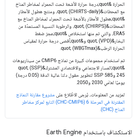
الحرارة &quot;درجة حرارة الأشعة تحت الحمراء لمخاطر المناخ
مع المحطات&quot; (CHIRTS-daily)، ومنتج هطول الأمطار
&quot;هطول الأمطار بالأشعة تحت الحمراء لمخاطر المناخ مع
المحطات&quot; (CHIRPS)، والرطوبة النسبية المستمدّة من
ERA5، والتي تم منها استخلاص &quot;عجز ضغط
البخار&quot; (VPD) و&quot;أقصى درجة حرارة لمقياس
الحرارة الرطب&quot; (WBGTmax).
تم استخدام مجموعات كبيرة من نماذج CMIP6 من سيناريوهات
&quot;المسار الاجتماعي والاقتصادي المشترك&quot; (SSP)
245 وSSP 585 لتطوير حقول دلتا عالية الدقة (0.05 درجة)
يوميًا لعامَي 2030 و2050.
لمزيد من المعلومات، يُرجى الاطّلاع على
مشروع مقارنة النماذج
المقترنة في المرحلة 6 (CHC-CMIP6) التابع لمركز مخاطر
المناخ (CHC)
.
الاستكشاف باستخدام Earth Engine