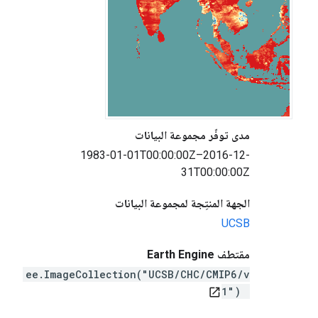
مدى توفّر مجموعة البيانات
1983-01-01T00:00:00Z–2016-12-
31T00:00:00Z
الجهة المنتِجة لمجموعة البيانات
UCSB
مقتطف Earth Engine
ee.ImageCollection("UCSB/CHC/CMIP6/v
1")
open_in_new