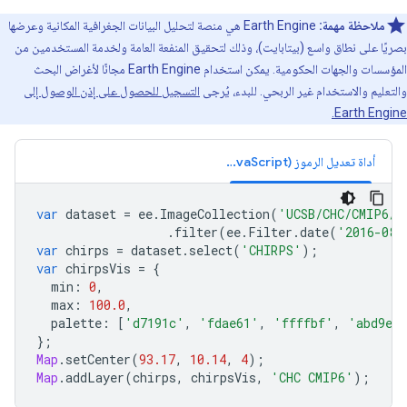
ملاحظة مهمة:
‫Earth Engine هي منصة لتحليل البيانات الجغرافية المكانية وعرضها
بصريًا على نطاق واسع (بيتابايت)، وذلك لتحقيق المنفعة العامة ولخدمة المستخدمين من
المؤسسات والجهات الحكومية. يمكن استخدام Earth Engine مجانًا لأغراض البحث
والتعليم والاستخدام غير الربحي. للبدء، يُرجى
التسجيل للحصول على إذن الوصول إلى
Earth Engine.
أداة تعديل الرموز (JavaScript)
var
dataset
=
ee
.
ImageCollection
(
'UCSB/CHC/CMIP6/v
.
filter
(
ee
.
Filter
.
date
(
'2016-08-
var
chirps
=
dataset
.
select
(
'CHIRPS'
);
var
chirpsVis
=
{
min
:
0
,
max
:
100.0
,
palette
:
[
'd7191c'
,
'fdae61'
,
'ffffbf'
,
'abd9e9
};
Map
.
setCenter
(
93.17
,
10.14
,
4
);
Map
.
addLayer
(
chirps
,
chirpsVis
,
'CHC CMIP6'
);