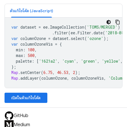
ตัวแก้ไขโค้ด (JavaScript)
var
dataset
=
ee
.
ImageCollection
(
'TOMS/MERGED'
)
.
filter
(
ee
.
Filter
.
date
(
'2018-08-
var
columnOzone
=
dataset
.
select
(
'ozone'
);
var
columnOzoneVis
=
{
min
:
100
,
max
:
500
,
palette
:
[
'1621a2'
,
'cyan'
,
'green'
,
'yellow'
,
};
Map
.
setCenter
(
6.75
,
46.53
,
2
);
Map
.
addLayer
(
columnOzone
,
columnOzoneVis
,
'Column
เปิดในตัวแก้ไขโค้ด
GitHub
Medium