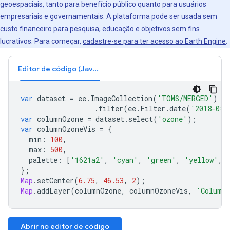
geoespaciais, tanto para benefício público quanto para usuários
empresariais e governamentais. A plataforma pode ser usada sem
custo financeiro para pesquisa, educação e objetivos sem fins
lucrativos. Para começar,
cadastre-se para ter acesso ao Earth Engine
.
Editor de código (JavaScript)
var
dataset
=
ee
.
ImageCollection
(
'TOMS/MERGED'
)
.
filter
(
ee
.
Filter
.
date
(
'2018-08-
var
columnOzone
=
dataset
.
select
(
'ozone'
);
var
columnOzoneVis
=
{
min
:
100
,
max
:
500
,
palette
:
[
'1621a2'
,
'cyan'
,
'green'
,
'yellow'
,
};
Map
.
setCenter
(
6.75
,
46.53
,
2
);
Map
.
addLayer
(
columnOzone
,
columnOzoneVis
,
'Column
Abrir no editor de código