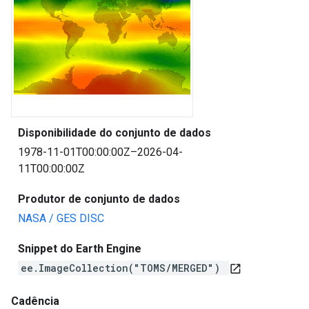
Disponibilidade do conjunto de dados
1978-11-01T00:00:00Z–2026-04-
11T00:00:00Z
Produtor de conjunto de dados
NASA / GES DISC
Snippet do Earth Engine
ee.ImageCollection("TOMS/MERGED")
open_in_new
Cadência