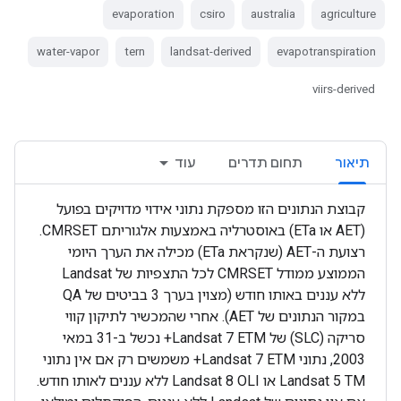
evaporation
csiro
australia
agriculture
water-vapor
tern
landsat-derived
evapotranspiration
viirs-derived
תיאור
תחום תדרים
עוד
קבוצת הנתונים הזו מספקת נתוני אידוי מדויקים בפועל
(AET או ETa) באוסטרליה באמצעות אלגוריתם CMRSET.
רצועת ה-AET (שנקראת ETa) מכילה את הערך היומי
הממוצע ממודל CMRSET לכל התצפיות של Landsat
ללא עננים באותו חודש (מצוין בערך 3 בביטים של QA
במקור הנתונים של AET). אחרי שהמכשיר לתיקון קווי
סריקה (SLC) של Landsat 7 ETM+ נכשל ב-31 במאי
2003, נתוני Landsat 7 ETM+ משמשים רק אם אין נתוני
Landsat 5 TM או Landsat 8 OLI ללא עננים לאותו חודש.