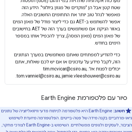
מערכות אקולוגיות שתלויות במי תהום (GDE) תופסות
שטח קטן אבל הן "מוקדים של מגוון ביולוגי". הידע הזה
מאפשר לנהל טוב יותר את התחומים החשובים האלה.
אפשר להשתמש ב-AET גם כדי ליצור מודל של מאזן המים
באזור הניקוז. אם משתמשים בערך הזה של AET בחישובים
של מאזן המים (מאזן המסה), צריך להכפיל אותו במספר
הימים בחודש.
כדי להודיע למפתחים שאתם משתמשים במערך הנתונים
הזה, לקבל מידע על עדכונים או אם יש לכם שאלות, אתם
יכולים לפנות אל: tim.mcvicar@csiro.au,
tom.vanniel@csiro.au, jamie.vleeshouwer@csiro.au.
סיור עם פלטפורמת Earth Engine
חשוב:
‫Earth Engine היא פלטפורמה לניתוח מדעי וויזואליזציה של נתונים
גיאו-מרחביים בקנה מידה של פטה-בייטים. הפלטפורמה מיועדת לשימוש
הציבור, לעסקים ולגופים ממשלתיים. השימוש ב-Earth Engine לצורכי מחקר,