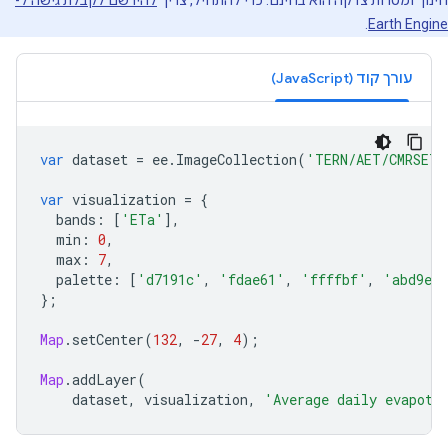
חינוך ומטרות צדקה הוא בחינם. כדי להתחיל, צריך
להירשם לקבלת גישה ל-
.
Earth Engine
עורך קוד (JavaScript)
var
dataset
=
ee
.
ImageCollection
(
'TERN/AET/CMRSET_
var
visualization
=
{
bands
:
[
'ETa'
],
min
:
0
,
max
:
7
,
palette
:
[
'd7191c'
,
'fdae61'
,
'ffffbf'
,
'abd9e9
};
Map
.
setCenter
(
132
,
-
27
,
4
);
Map
.
addLayer
(
dataset
,
visualization
,
'Average daily evapotr