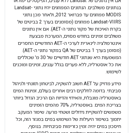
אם אין נתונים של Landsat ללא עננים, הפיקסלים ימולאו
בנתונים משולבים. הנתונים הממוזגים יהיו נתוני Landsat-
MODIS ממוזגים עד פברואר 2012, ולאחר מכן נתוני
Landsat-VIIRS ממוזגים (מסומנים בערך 2 בביטים של
בקרת האיכות של מקור נתוני ה-AET). אם אין נתונים
משולבים זמינים בחודש מסוים, המערכת מבצעת
אינטרפולציה לינארית לערכי ה-AET החודשיים החסרים
(מסומן בערך 1 בביטים של QA במקור נתוני ה-AET).
המשמעות היא שנתוני AET חודשיים של 30 מ' שכוללים
את כל אוסטרליה, ללא פערים בגלל עננים, זמינים ומוכנים
לשימוש.
מידע מדויק על AET חשוב להשקיה, לביטחון תזונתי ולניהול
סביבתי. בדומה לחלקים רבים אחרים בעולם, זמינות המים
באוסטרליה מוגבלת, והאידוי והדיות הם הרכיב הגדול ביותר
בצריכת המים. באוסטרליה, 70% מהמים הזמינים
משמשים להשקיית גידולים ושטחי מרעה. שיפור המעקב
יתמוך בשיפור היעילות של השימוש במים במגזר הזה, וכל
חיסכון במים יהיה זמין כזרימות סביבתיות. בנוסף,