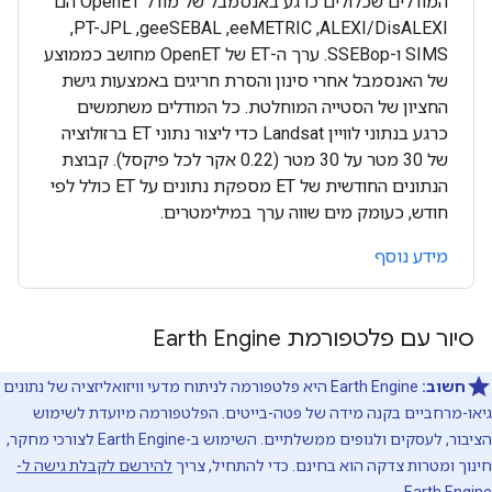
המודלים שכלולים כרגע באנסמבל של מודל OpenET הם
ALEXI/DisALEXI,‏ eeMETRIC,‏ geeSEBAL,‏ PT-JPL,‏
SIMS ו-SSEBop. ערך ה-ET של OpenET מחושב כממוצע
של האנסמבל אחרי סינון והסרת חריגים באמצעות גישת
החציון של הסטייה המוחלטת. כל המודלים משתמשים
כרגע בנתוני לוויין Landsat כדי ליצור נתוני ET ברזולוציה
של 30 מטר על 30 מטר (0.22 אקר לכל פיקסל). קבוצת
הנתונים החודשית של ET מספקת נתונים על ET כולל לפי
חודש, כעומק מים שווה ערך במילימטרים.
מידע נוסף
סיור עם פלטפורמת Earth Engine
חשוב:
‫Earth Engine היא פלטפורמה לניתוח מדעי וויזואליזציה של נתונים
גיאו-מרחביים בקנה מידה של פטה-בייטים. הפלטפורמה מיועדת לשימוש
הציבור, לעסקים ולגופים ממשלתיים. השימוש ב-Earth Engine לצורכי מחקר,
חינוך ומטרות צדקה הוא בחינם. כדי להתחיל, צריך
להירשם לקבלת גישה ל-