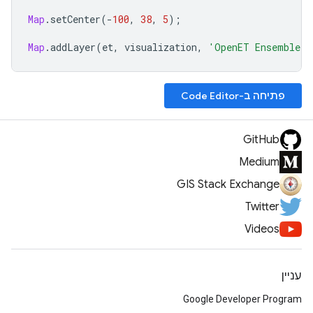
Map
.
setCenter
(
-
100
,
38
,
5
);
Map
.
addLayer
(
et
,
visualization
,
'OpenET Ensemble A
פתיחה ב-Code Editor
GitHub
Medium
GIS Stack Exchange
Twitter
Videos
עניין
Google Developer Program