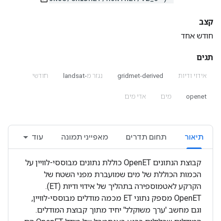
קצב
חודש אחד
תגים
אידוי ודיות
gridmet-derived
נגזר מ-landsat
חודשי
openet
מים
אדי מים
תיאור
תחום תדרים
מאפייני תמונה
עוד
קבוצת הנתונים OpenET כוללת נתונים מבוססי-לוויין על
הכמות הכוללת של מים שמועברת מפני השטח של
הקרקע לאטמוספירה בתהליך של אידוי ודיות (ET).
‫OpenET מספק נתוני ET מכמה מודלים מבוססי-לוויין,
וגם מחשב 'ערך משוקלל' יחיד מתוך קבוצת המודלים.