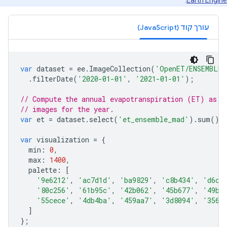
.
Earth Engine
עורך קוד (JavaScript)
var
dataset
=
ee
.
ImageCollection
(
'OpenET/ENSEMBLE/
.
filterDate
(
'2020-01-01'
,
'2021-01-01'
);
// Compute the annual evapotranspiration (ET) as t
// images for the year.
var
et
=
dataset
.
select
(
'et_ensemble_mad'
).
sum
();
var
visualization
=
{
min
:
0
,
max
:
1400
,
palette
:
[
'9e6212'
,
'ac7d1d'
,
'ba9829'
,
'c8b434'
,
'd6cf
'80c256'
,
'61b95c'
,
'42b062'
,
'45b677'
,
'49bc
'55cece'
,
'4db4ba'
,
'459aa7'
,
'3d8094'
,
'3566
]
};