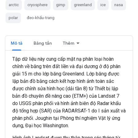
arctic
cryosphere
gimp
greenland
ice
nasa
polar
đeo-khẩu-trang
Mô tả
Băng tần
Thêm
Tập dữ liệu này cung cấp mặt nạ phân loại hoàn
chỉnh về băng trên đất liền và đại dương ở độ phân
giải 15 m cho lớp băng Greenland. Lớp băng được
lập bản đồ bằng cách kết hợp hình ảnh toàn sắc
được chỉnh sửa hình học (dải tần 8) từ Thiết bị lập
bản đồ chuyên đề nâng cao (ETM+) của Landsat 7
do USGS phân phối và hình ảnh biên độ Radar khẩu
độ tổng hợp (SAR) của RADARSAT-1 do I sản xuất và
phân phối. Joughin tại Phòng thí nghiệm Vật lý ứng
dụng, Đại học Washington.
Hình ảnh Landsat được thu thập trong các tháng từ