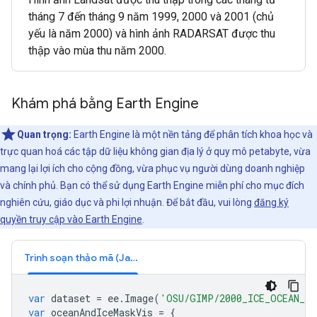
tháng 7 đến tháng 9 năm 1999, 2000 và 2001 (chủ
yếu là năm 2000) và hình ảnh RADARSAT được thu
thập vào mùa thu năm 2000.
Khám phá bằng Earth Engine
Quan trọng:
Earth Engine là một nền tảng để phân tích khoa học và
trực quan hoá các tập dữ liệu không gian địa lý ở quy mô petabyte, vừa
mang lại lợi ích cho cộng đồng, vừa phục vụ người dùng doanh nghiệp
và chính phủ. Bạn có thể sử dụng Earth Engine miễn phí cho mục đích
nghiên cứu, giáo dục và phi lợi nhuận. Để bắt đầu, vui lòng
đăng ký
quyền truy cập vào Earth Engine
.
Trình soạn thảo mã (JavaScript)
var
dataset
=
ee
.
Image
(
'OSU/GIMP/2000_ICE_OCEAN_MA
var
oceanAndIceMaskVis
=
{