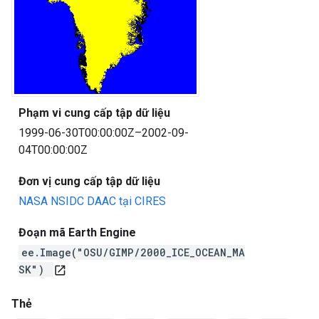
Phạm vi cung cấp tập dữ liệu
1999-06-30T00:00:00Z–2002-09-
04T00:00:00Z
Đơn vị cung cấp tập dữ liệu
NASA NSIDC DAAC tại CIRES
Đoạn mã Earth Engine
ee.Image("OSU/GIMP/2000_ICE_OCEAN_MA
SK")
open_in_new
Thẻ