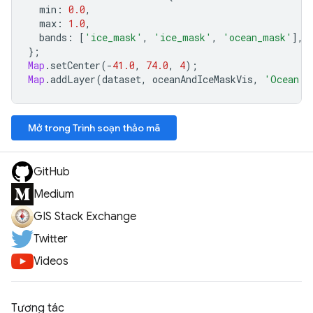
min
:
0.0
,
max
:
1.0
,
bands
:
[
'ice_mask'
,
'ice_mask'
,
'ocean_mask'
],
};
Map
.
setCenter
(
-
41.0
,
74.0
,
4
);
Map
.
addLayer
(
dataset
,
oceanAndIceMaskVis
,
'Ocean a
Mở trong Trình soạn thảo mã
GitHub
Medium
GIS Stack Exchange
Twitter
Videos
Tương tác