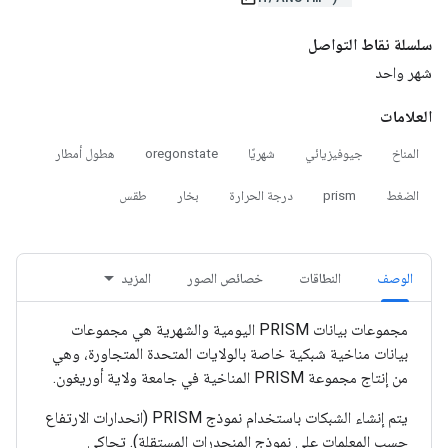
سلسلة نقاط التواصل
شهر واحد
العلامات
المناخ
جيوفيزيائي
شهريًا
oregonstate
هطول أمطار
الضغط
prism
درجة الحرارة
بخار
طقس
الوصف
النطاقات
خصائص الصور
المزيد
مجموعات بيانات PRISM اليومية والشهرية هي مجموعات
بيانات مناخية شبكية خاصة بالولايات المتحدة المتجاورة، وهي
من إنتاج مجموعة PRISM المناخية في جامعة ولاية أوريغون.
يتم إنشاء الشبكات باستخدام نموذج PRISM (انحدارات الارتفاع
حسب المعلمات على نموذج المنحدرات المستقلة). تحاكي