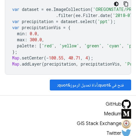
var
dataset
=
ee
.
ImageCollection
(
'OREGONSTATE/PRI
.
filter
(
ee
.
Filter
.
date
(
'2018-07-
var
precipitation
=
dataset
.
select
(
'ppt'
);
var
precipitationVis
=
{
min
:
0.0
,
max
:
300.0
,
palette
:
[
'red'
,
'yellow'
,
'green'
,
'cyan'
,
'pu
};
Map
.
setCenter
(
-
100.55
,
40.71
,
4
);
Map
.
addLayer
(
precipitation
,
precipitationVis
,
'Pre
فتح في &quot;أداة تعديل الرموز&quot;
GitHub
Medium
GIS Stack Exchange
Twitter