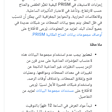
إجراءات الاستيفاء في PRISM كيفية تغيُّر الطقس والمناخ
حسب الارتفاع، وتأخذ في الاعتبار التأثيرات الساحلية،
والانعكاسات الحرارية، والحواجز الجغرافية التي يمكن أن تتسبّب
في ظل المطر. يتم جمع بيانات المحطات من شبكات عديدة في
جميع أنحاء البلد. لمزيد من المعلومات، يُرجى الاطّلاع على
أوصاف مجموعات بيانات المناخ المكانية PRISM
.
ملاحظة
تحذير
: يجب عدم استخدام مجموعة البيانات هذه
لاحتساب المؤشرات المناخية على مدى قرن من
الزمن بسبب التغيّرات غير المناخية الناتجة عن
تغييرات في معدات المحطات ومواقعها، وعمليات
فتح وإغلاق المحطات، واختلاف أوقات الرصد،
واستخدام شبكات قصيرة الأجل نسبيًا. يُرجى
الاطّلاع على
مستندات مجموعة البيانات
لمزيد من
التفاصيل.
تبدأ مواد العرض في الساعة 12 ظهرًا بالتوقيت
العالمي المنسَّق، وليس في منتصف الليل بالتوقيت