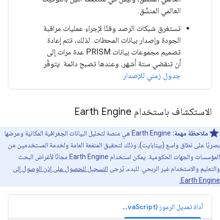
العالمي المنسَّق.
تستغرق شبكات الرصد وقتًا لإجراء عمليات مراقبة
الجودة وإصدار بيانات المحطات. لذلك، تتم إعادة
تصميم مجموعات بيانات PRISM عدة مرات إلى
أن تنقضي ستة أشهر، وعندها تصبح دائمة. يتوفّر
جدول زمني للإصدار
.
الاستكشاف باستخدام Earth Engine
ملاحظة مهمة:
‫Earth Engine هي منصة لتحليل البيانات الجغرافية المكانية وعرضها
بصريًا على نطاق واسع (بيتابايت)، وذلك لتحقيق المنفعة العامة ولخدمة المستخدمين من
المؤسسات والجهات الحكومية. يمكن استخدام Earth Engine مجانًا لأغراض البحث
والتعليم والاستخدام غير الربحي. للبدء، يُرجى
التسجيل للحصول على إذن الوصول إلى
Earth Engine.
أداة تعديل الرموز (JavaScript)