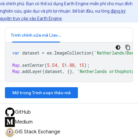
và chính phủ. Bạn có thể sử dụng Earth Engine miễn phí cho mục đích
nghiên cứu, giáo dục và phi lợi nhuận. Để bắt đầu, vui lòng
đăng ký
quyền truy cập vào Earth Engine
.
Trình chỉnh sửa mã (JavaScript)
var
dataset
=
ee
.
ImageCollection
(
'Netherlands/Beel
Map
.
setCenter
(
5.54
,
51.88
,
15
);
Map
.
addLayer
(
dataset
,
{},
'Netherlands orthophotos
Mở trong Trình soạn thảo mã
GitHub
Medium
GIS Stack Exchange