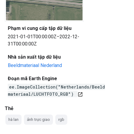
Phạm vi cung cấp tập dữ liệu
2021-01-01T00:00:00Z–2022-12-
31T00:00:00Z
Nhà sản xuất tập dữ liệu
Beeldmateriaal Nederland
Đoạn mã Earth Engine
ee.ImageCollection("Netherlands/Beeld
materiaal/LUCHTFOTO_RGB")
open_in_new
Thẻ
hà lan
ảnh trực giao
rgb