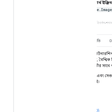
আর্থ ইঞ্জিন
ee.Imag
পরিবর্তন-শনা
বর্ণনা
ব্যান্ড
ব্যবহারের শর্তাবলী
উদ্ধৃতি
D
দৈনিক সুওমি ন্যাশনাল পোলার-অরবিটিং পার্টনারশ
ভার্সন ১ ডেটা প্রোডাক্টটি হলো একটি মাসিক, বৈশ্বিক 
পদ্ধতিতে ৭৫০মি ভিআইআইআরএস চিত্রাবলীর সাথে ৭৫০
আগুনের কারণে সৃষ্ট পরিবর্তন শনাক্ত করতে এবং সেগ
প্রতি সংবেদনশীল এবং অসংবেদনশীল উভয়ই।
নথিপত্র:
ব্যবহারকারীর নির্দেশিকা
অ্যালগরিদম তাত্ত্বিক ভিত্তি নথি (ATBD)