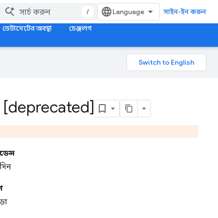
/
সাইন-ইন করুন
ডেটাসেটের অবস্থা
চেঞ্জলগ
 [deprecated]
ডেন্স
দিন
গ
়া