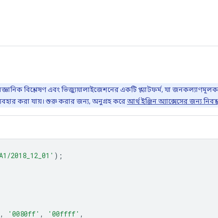
ৈজ্ঞানিক বিশ্লেষণ এবং ভিজ্যুয়ালাইজেশনের একটি প্ল্যাটফর্ম, যা জনকল্যাণমূল
যবহার করা যায়। শুরু করার জন্য, অনুগ্রহ করে
আর্থ ইঞ্জিন অ্যাক্সেসের জন্য নিবন
A1/2018_12_01'
);
,
'0080ff'
,
'00ffff'
,