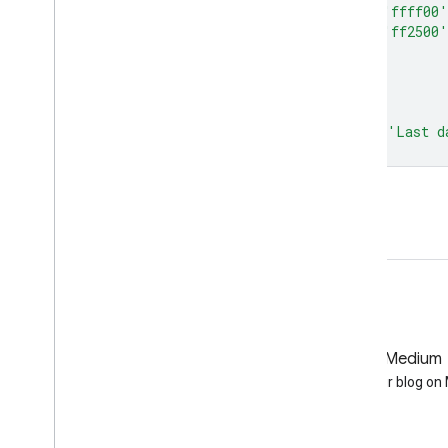
'00ff80'
,
'80ff00'
,
'daff00'
,
'ffff00'
'ffb000'
,
'ffa400'
,
'ff4f00'
,
'ff2500'
]
};
Map
.
setCenter
(
-
119.13
,
38.32
,
8
);
Map
.
addLayer
(
image
,
visualization
,
'Last d
কোড এডিটরে খুলুন
GitHub
Medium
Earth Engine on GitHub
Follow our blog o