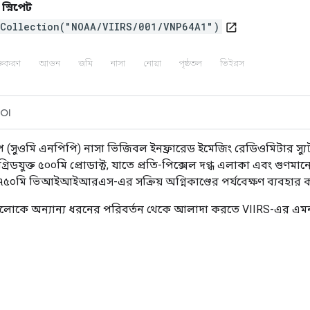
 স্নিপেট
eCollection("NOAA/VIIRS/001/VNP64A1")
open_in_new
ক্তকরণ
আগুন
জমি
নাসা
নোয়া
পৃষ্ঠতল
ভিইরস
OI
িপ (সুওমি এনপিপি) নাসা ভিজিবল ইনফ্রারেড ইমেজিং রেডিওমিটার 
গ্রিডযুক্ত ৫০০মি প্রোডাক্ট, যাতে প্রতি-পিক্সেল দগ্ধ এলাকা এবং গুণম
মি ভিআইআইআরএস-এর সক্রিয় অগ্নিকাণ্ডের পর্যবেক্ষণ ব্যবহার ক
ুলোকে অন্যান্য ধরনের পরিবর্তন থেকে আলাদা করতে VIIRS-এর এমন ব্