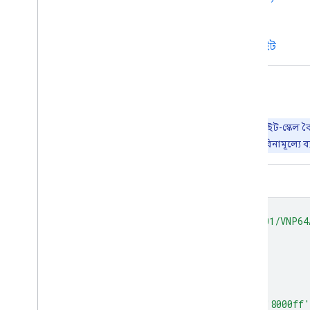
সাধারণ নথিপত্র
ভূমি পণ্যের গুণমান মূল্যায়ন ওয়েবসাইট
আর্থ ইঞ্জিন দিয়ে অন্বেষণ করুন
গুরুত্বপূর্ণ:
আর্থ ইঞ্জিন হলো ভূ-স্থানিক ডেটাসেটের পেটাবাইট-স্কেল ব
গবেষণা, শিক্ষা এবং অলাভজনক ব্যবহারের জন্য আর্থ ইঞ্জিন বিনামূল্যে ব্
কোড এডিটর (জাভাস্ক্রিপ্ট)
var
image
=
ee
.
Image
(
'NOAA/VIIRS/001/VNP64
var
visualization
=
{
bands
:
[
'Last_Day'
],
min
:
250.0
,
max
:
320.0
,
palette
:
[
'000080'
,
'0000d9'
,
'4000ff'
,
'8000ff'