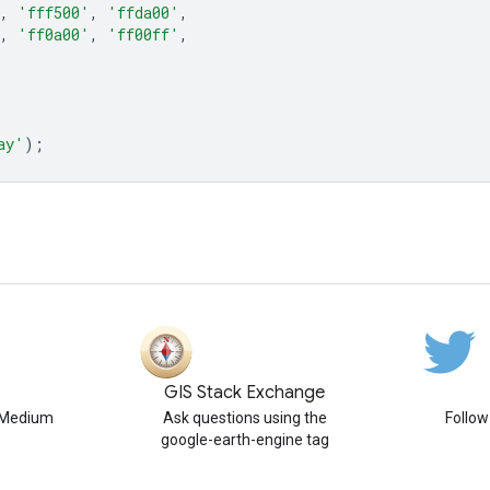
,
'fff500'
,
'ffda00'
,
,
'ff0a00'
,
'ff00ff'
,
ay'
);
GIS Stack Exchange
n Medium
Ask questions using the
Follo
google-earth-engine tag