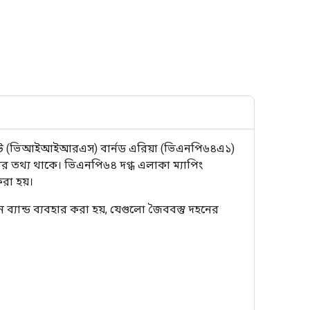
স্যুট (ভিআইআইআরএস) বার্নড এরিয়া (ভিএনপি৬৪এ১)
ানের তথ্য থাকে। ভিএনপি৬৪ দগ্ধ এলাকা ম্যাপিং
রা হয়।
যান্ড ব্যবহার করা হয়, যেগুলো জৈববস্তু দহনের