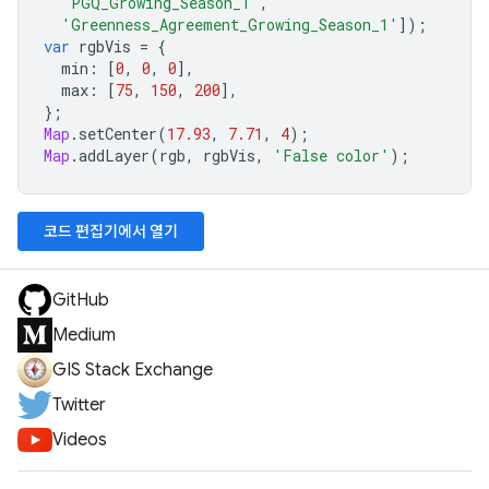
'PGQ_Growing_Season_1'
,
'Greenness_Agreement_Growing_Season_1'
]);
var
rgbVis
=
{
min
:
[
0
,
0
,
0
],
max
:
[
75
,
150
,
200
],
};
Map
.
setCenter
(
17.93
,
7.71
,
4
);
Map
.
addLayer
(
rgb
,
rgbVis
,
'False color'
);
코드 편집기에서 열기
GitHub
Medium
GIS Stack Exchange
Twitter
Videos