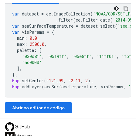
var
dataset
=
ee
.
ImageCollection
(
'NOAA/CDR/SST_PAT
.
filter
(
ee
.
Filter
.
date
(
'2014-05-
var
seaSurfaceTemperature
=
dataset
.
select
(
'sea_su
var
visParams
=
{
min
:
0.0
,
max
:
2500.0
,
palette
:
[
'030d81'
,
'0519ff'
,
'05e8ff'
,
'11ff01'
,
'fbff
'ad0000'
],
};
Map
.
setCenter
(
-
121.99
,
-
2.11
,
2
);
Map
.
addLayer
(
seaSurfaceTemperature
,
visParams
,
'Se
Abrir no editor de código
GitHub