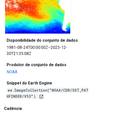
Disponibilidade do conjunto de dados
1981-08-24T00:00:00Z–2023-12-
30T21:35:08Z
Produtor de conjunto de dados
NOAA
Snippet do Earth Engine
ee.ImageCollection("NOAA/CDR/SST_PAT
HFINDER/V53")
open_in_new
Cadência