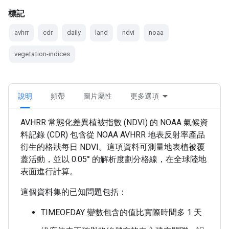
標記
avhrr
cdr
daily
land
ndvi
noaa
vegetation-indices
說明
頻帶
圖片屬性
更多選項
AVHRR 常態化差異植被指數 (NDVI) 的 NOAA 氣候資
料記錄 (CDR) 包含從 NOAA AVHRR 地表反射率產品
衍生的格狀每日 NDVI。這項資料可測量地表植被覆
蓋活動，並以 0.05° 的解析度劃分格線，在全球陸地
表面進行計算。
這個資料集的已知問題包括：
TIMEOFDAY 變數包含的值比實際時間多 1 天