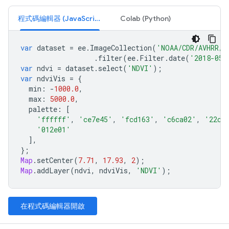
程式碼編輯器 (JavaScript)
Colab (Python)
var
dataset
=
ee
.
ImageCollection
(
'NOAA/CDR/AVHRR/N
.
filter
(
ee
.
Filter
.
date
(
'2018-05-
var
ndvi
=
dataset
.
select
(
'NDVI'
);
var
ndviVis
=
{
min
:
-
1000.0
,
max
:
5000.0
,
palette
:
[
'ffffff'
,
'ce7e45'
,
'fcd163'
,
'c6ca02'
,
'22cc
'012e01'
],
};
Map
.
setCenter
(
7.71
,
17.93
,
2
);
Map
.
addLayer
(
ndvi
,
ndviVis
,
'NDVI'
);
在程式碼編輯器開啟