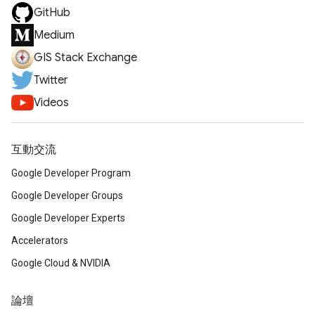
GitHub
Medium
GIS Stack Exchange
Twitter
Videos
互動交流
Google Developer Program
Google Developer Groups
Google Developer Experts
Accelerators
Google Cloud & NVIDIA
論壇