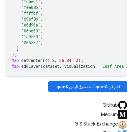
'fdae61'
,
'fee08b'
,
'ffffbf'
,
'd9ef8b'
,
'a6d96a'
,
'66bd63'
,
'1a9850'
,
'006837'
,
]
};
Map
.
setCenter
(
41.2
,
38.84
,
3
);
Map
.
addLayer
(
dataset
,
visualization
,
'Leaf Area In
فتح في &quot;أداة تعديل الرموز&quot;
GitHub
Medium
GIS Stack Exchange