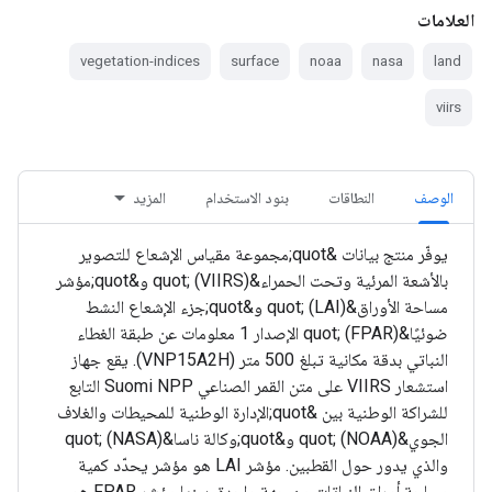
العلامات
vegetation-indices
surface
noaa
nasa
land
viirs
الوصف
النطاقات
بنود الاستخدام
المزيد
يوفّر منتج بيانات &quot;مجموعة مقياس الإشعاع للتصوير
بالأشعة المرئية وتحت الحمراء&quot; (VIIRS) و&quot;مؤشر
مساحة الأوراق&quot; (LAI) و&quot;جزء الإشعاع النشط
ضوئيًا&quot; (FPAR) الإصدار 1 معلومات عن طبقة الغطاء
النباتي بدقة مكانية تبلغ 500 متر (VNP15A2H). يقع جهاز
استشعار VIIRS على متن القمر الصناعي Suomi NPP التابع
للشراكة الوطنية بين &quot;الإدارة الوطنية للمحيطات والغلاف
الجوي&quot; (NOAA) و&quot;وكالة ناسا&quot; (NASA)
والذي يدور حول القطبين. مؤشر LAI هو مؤشر يحدّد كمية
مساحة أوراق النباتات من جهة واحدة، بينما مؤشر FPAR هو