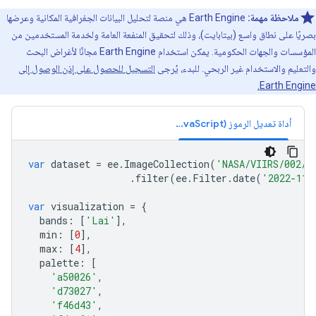
ملاحظة مهمة:
‫Earth Engine هي منصة لتحليل البيانات الجغرافية المكانية وعرضها
بصريًا على نطاق واسع (بيتابايت)، وذلك لتحقيق المنفعة العامة ولخدمة المستخدمين من
المؤسسات والجهات الحكومية. يمكن استخدام Earth Engine مجانًا لأغراض البحث
والتعليم والاستخدام غير الربحي. للبدء، يُرجى
التسجيل للحصول على إذن الوصول إلى
Earth Engine.
أداة تعديل الرموز (JavaScript)
var
dataset
=
ee
.
ImageCollection
(
'NASA/VIIRS/002/V
.
filter
(
ee
.
Filter
.
date
(
'2022-11-
var
visualization
=
{
bands
:
[
'Lai'
],
min
:
[
0
],
max
:
[
4
],
palette
:
[
'a50026'
,
'd73027'
,
'f46d43'
,