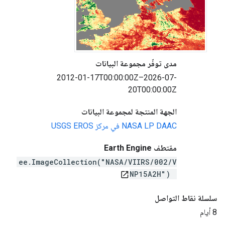
مدى توفّر مجموعة البيانات
2012-01-17T00:00:00Z–2026-07-
20T00:00:00Z
الجهة المنتجة لمجموعة البيانات
‫NASA LP DAAC في مركز USGS EROS
مقتطف Earth Engine
ee.ImageCollection("NASA/VIIRS/002/V
NP15A2H")
open_in_new
سلسلة نقاط التواصل
8 أيام