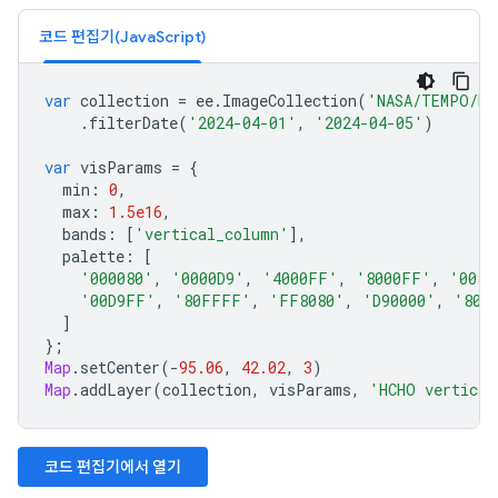
코드 편집기(JavaScript)
var
collection
=
ee
.
ImageCollection
(
'NASA/TEMPO/HC
.
filterDate
(
'2024-04-01'
,
'2024-04-05'
)
var
visParams
=
{
min
:
0
,
max
:
1.5e16
,
bands
:
[
'vertical_column'
],
palette
:
[
'000080'
,
'0000D9'
,
'4000FF'
,
'8000FF'
,
'0080
'00D9FF'
,
'80FFFF'
,
'FF8080'
,
'D90000'
,
'800
]
};
Map
.
setCenter
(
-
95.06
,
42.02
,
3
)
Map
.
addLayer
(
collection
,
visParams
,
'HCHO vertical
코드 편집기에서 열기