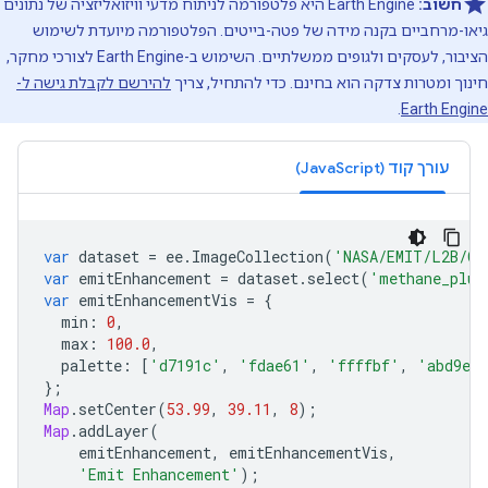
חשוב:
‫Earth Engine היא פלטפורמה לניתוח מדעי וויזואליזציה של נתונים
גיאו-מרחביים בקנה מידה של פטה-בייטים. הפלטפורמה מיועדת לשימוש
הציבור, לעסקים ולגופים ממשלתיים. השימוש ב-Earth Engine לצורכי מחקר,
חינוך ומטרות צדקה הוא בחינם. כדי להתחיל, צריך
להירשם לקבלת גישה ל-
.
Earth Engine
עורך קוד (JavaScript)
var
dataset
=
ee
.
ImageCollection
(
'NASA/EMIT/L2B/CH
var
emitEnhancement
=
dataset
.
select
(
'methane_plum
var
emitEnhancementVis
=
{
min
:
0
,
max
:
100.0
,
palette
:
[
'd7191c'
,
'fdae61'
,
'ffffbf'
,
'abd9e9
};
Map
.
setCenter
(
53.99
,
39.11
,
8
);
Map
.
addLayer
(
emitEnhancement
,
emitEnhancementVis
,
'Emit Enhancement'
);