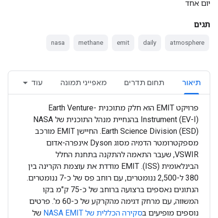
יום אחד
תגים
nasa
methane
emit
daily
atmosphere
תיאור
תחום תדרים
מאפייני תמונה
עוד
פרויקט EMIT הוא חלק מתוכנית Earth Venture-
Instrument (EV-I) בהנחיית מנהל התוכנית של NASA
Earth Science Division (ESD). החיישן EMIT מורכב
מספקטרומטר הדמיה מסוג Dyson אינפרה-אדום
VSWIR, שעבר התאמה להתקנה בתחנת החלל
הבינלאומית (ISS). ‫EMIT מודדת את עוצמת הקרינה בין
380 ל-2,500 ננומטרים, עם רוחב פס של כ-7 ננומטרים.
הנתונים נאספים ברצועה ברוחב של כ-75 ק"מ בקו
המשווה, עם מרחק דגימה מהקרקע של כ-60 מ'. פרטים
נוספים מופיעים ב
סקירה הכללית של NASA EMIT
של