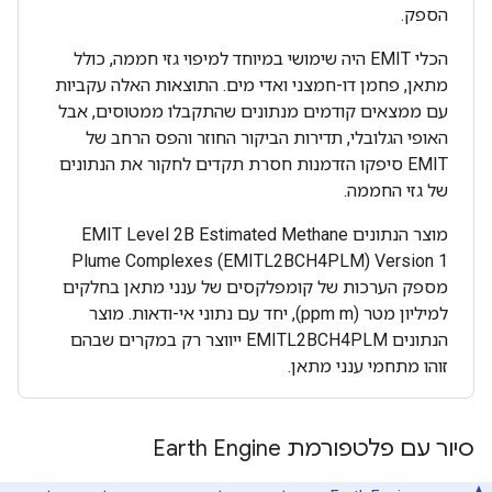
הספק.
הכלי EMIT היה שימושי במיוחד למיפוי גזי חממה, כולל
מתאן, פחמן דו-חמצני ואדי מים. התוצאות האלה עקביות
עם ממצאים קודמים מנתונים שהתקבלו ממטוסים, אבל
האופי הגלובלי, תדירות הביקור החוזר והפס הרחב של
EMIT סיפקו הזדמנות חסרת תקדים לחקור את הנתונים
של גזי החממה.
מוצר הנתונים EMIT Level 2B Estimated Methane
Plume Complexes (EMITL2BCH4PLM) Version 1
מספק הערכות של קומפלקסים של ענני מתאן בחלקים
למיליון מטר (ppm m), יחד עם נתוני אי-ודאות. מוצר
הנתונים EMITL2BCH4PLM ייווצר רק במקרים שבהם
זוהו מתחמי ענני מתאן.
סיור עם פלטפורמת Earth Engine