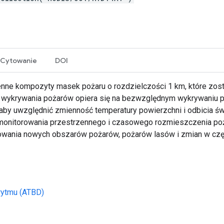
Cytowanie
DOI
enne kompozyty masek pożaru o rozdzielczości 1 km, które zos
wykrywania pożarów opiera się na bezwzględnym wykrywaniu poż
(aby uwzględnić zmienność temperatury powierzchni i odbicia świ
 do monitorowania przestrzennego i czasowego rozmieszczenia 
wania nowych obszarów pożarów, pożarów lasów i zmian w częst
rytmu (ATBD)