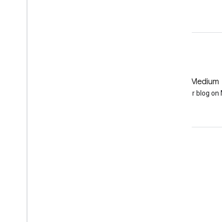
Otwórz w edytorze kodu
GitHub
Medium
Earth Engine on GitHub
Follow our blog o
Komunikacja
Google Developer Program
Google Developer Groups
Google Developer Experts
Accelerators