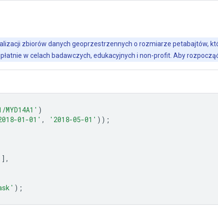
alizacji zbiorów danych geoprzestrzennych o rozmiarze petabajtów, któr
płatnie w celach badawczych, edukacyjnych i non-profit. Aby rozpoczą
1/MYD14A1'
)
2018-01-01'
,
'2018-05-01'
));
'
],
ask'
);