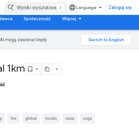
/
Zaloguj się
dawca
Społeczność
Więcej
AI mogą zawierać błędy.
al 1km
ść
ly
fire
global
modis
nasa
usgs