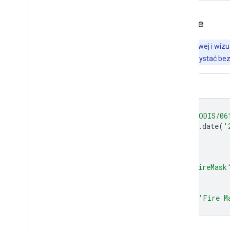
Odkrywaj za pomocą Earth Engine
Ważne:
Earth Engine to platforma do analizy naukowej i wizu
oraz organów administracji. Z Earth Engine można korzystać bez
Edytor kodu (JavaScript)
var
dataset
=
ee
.
ImageCollection
(
'MODIS/06
.
filter
(
ee
.
Filter
.
date
(
'
var
fireMaskVis
=
{
min
:
0.0
,
max
:
6000.0
,
bands
:
[
'MaxFRP'
,
'FireMask'
,
'FireMask
};
Map
.
setCenter
(
6.746
,
46.529
,
2
);
Map
.
addLayer
(
dataset
,
fireMaskVis
,
'Fire M