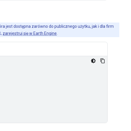
a jest dostępna zarówno do publicznego użytku, jak i dla firm
ć,
zarejestruj się w Earth Engine
.