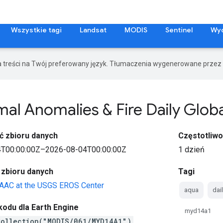
Wszystkie tagi
Landsat
MODIS
Sentinel
Wy
a treści na Twój preferowany język. Tłumaczenia wygenerowane przez 
al Anomalies & Fire Daily Glob
ć zbioru danych
Częstotliwo
T00:00:00Z–2026-08-04T00:00:00Z
1 dzień
 zbioru danych
Tagi
AC at the USGS EROS Center
aqua
dai
odu dla Earth Engine
myd14a1
Collection("MODIS/061/MYD14A1")