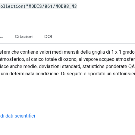
Collection("MODIS/061/MOD08_M3
Termini e condizioni d'uso
Citazioni
DOI
ra che contiene valori medi mensili della griglia di 1 x 1 grado
l atmosferico, al carico totale di ozono, al vapore acqueo atmosferi
ornisce anche medie, deviazioni standard, statistiche ponderate QA
no una determinata condizione. Di seguito è riportato un sottoins
 dati scientifici