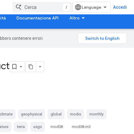
/
Accedi
ità
Documentazione API
Altro
rebbero contenere errori.
uct
climate
geophysical
global
modis
monthly
ature
terra
usgs
mod08
mod08-m3