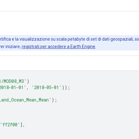
ifica e la visualizzazione su scala petabyte di set di dati geospaziali, sia
Per iniziare,
registrati per accedere a Earth Engine
.
1/MOD08_M3'
)
2018-01-01'
,
'2018-05-01'
));
Land_Ocean_Mean_Mean'
);
'ff2f00'
],