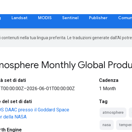
g
Landsat
MODIS
Sentinel
Publisher
Comun
 i contenuti nella tua lingua preferita. Le traduzioni generate dall'AI pot
tmosphere Monthly Global Prod
à set di dati
Cadenza
T00:00:00Z–2026-06-01T00:00:00Z
1 Month
del set di dati
Tag
 DAAC presso il Goddard Space
atmosphere
er della NASA
nasa
temper
rth Engine