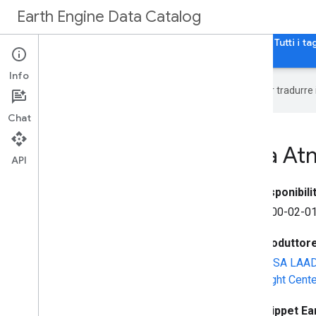
Earth Engine Data Catalog
Home page
Categorie
Tutti i set di dati
Tutti i ta
Info
Google utilizza la tecnologia AI per tradurre
Chat
MOD08
_
M3
.
061 Terra A
API
Disponibilit
2000-02-01
Produttore 
NASA LAADS
Flight Cent
Snippet Ea