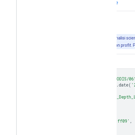
Documento delle specifiche dei file
Esplora con Earth Engine
Importante:
Earth Engine è una piattaforma per l'analisi scient
Engine è senza costi per la ricerca, l'istruzione e l'uso non profit. 
Editor di codice (JavaScript)
var
dataset
=
ee
.
ImageCollection
(
'MODIS/06
.
filter
(
ee
.
Filter
.
date
(
'
var
aerosolOpticalDepth
=
dataset
.
select
(
'Aerosol_Optical_Depth_
var
aerosolOpticalDepthVis
=
{
min
:
0
,
max
:
3000
,
palette
:
[
'ffffff'
,
'1303ff'
,
'01ff09'
,
};
Map
.
setCenter
(
6.746
,
46.529
,
2
);