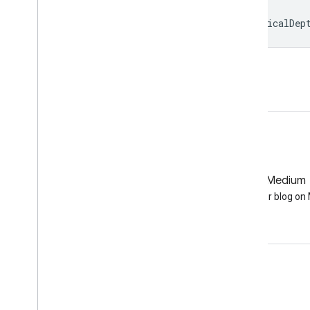
Map
.
addLayer
(
aerosolOpticalDepth
,
aerosolOpticalDep
Apri nell'editor di codice
GitHub
Medium
Earth Engine on GitHub
Follow our blog o
Coinvolgi
Google Developer Program