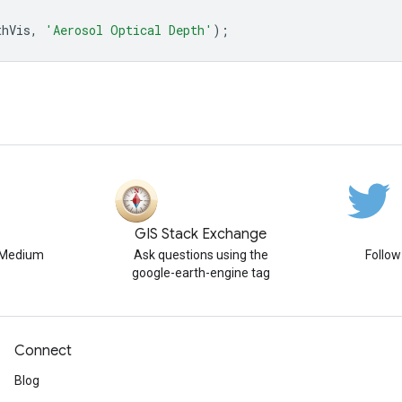
thVis
,
'Aerosol Optical Depth'
);
GIS Stack Exchange
n Medium
Ask questions using the
Follo
google-earth-engine tag
Connect
Blog