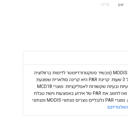
par
קרינה
‫MCD18C2 Version 6.1 הוא מוצר ברמה 3 של נתונים על גבי רשת, של קרינה פעילה פוטוסינתטית (PAR), לפי שילוב של נתוני MODIS (מכשיר ספקטרורדיומטר לדימות ברזולוציה
בינונית) מ-Terra ומ-Aqua. המוצר נוצר מדי יום ברזולוציה של 0.05 מעלות (5,600 מטרים בקו המשווה) עם הערכות של PAR כל 3 שעות. קרינת PAR היא קרינה סולארית שפוגעת
בפני השטח בספקטרום הנראה (400-700 ננומטרים), והיא משתנה חשוב במודלים של פני השטח שמתייחסים למגוון בעיות מדעיות ובעיות שקשורות לאפליקציות. מוצרי MCD18
מבוססים על אלגוריתם ליצירת אב טיפוס שמשתמש בחתימות מרובות של נתוני MODIS כדי לגזור את החזרת האור מהמשטח ואז לחשב את PAR של אירוע באמצעות גישת טבלת
החיפוש (LUT). טבלאות ה-LUT מתייחסות לסוגים שונים של עומסים של אירוסולים ועננים במגוון גיאומטריות של תאורה/צפייה. מוצרי PAR גלובליים נוצרים מנתוני MODIS ומנתוני
האלגוריתם
.