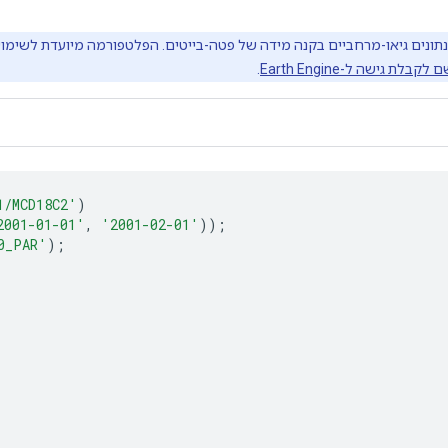
קבלת גישה ל-Earth Engine
.
1/MCD18C2'
)
2001-01-01'
,
'2001-02-01'
));
0_PAR'
);