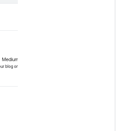
פתיחה ב-Code Editor
Medium
GitHub
our blog on Medium
Earth Engine on GitHub
עניין
Google Developer Program
Google Developer Groups
Google Developer Experts