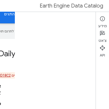
Earth Engine Data Catalog
דף הבית
קטגוריות
כל מערכי הנתונים
כל התגים
מידע
‫Google משתמשת בטכנולוגיית AI כדי לתרגם תוכן לשפה המועדפת עליך. בתרגומים כאלו עשויות להיות שגיאות.
צ'אט
 Daily 3-Hour [deprecated]
API
חשוב לדעת:
קבוצת הנתונים הזו הוחלפה בקבוצת הנתונים
CD18C2
ז
Z
מ