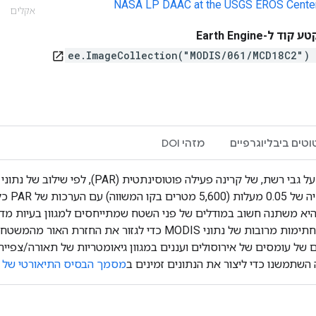
NASA LP DAAC at the USGS EROS Cente
אקלים
ע קוד ל-Earth Engine
ee.ImageCollection("MODIS/061/MCD18C2")
open_in_new
וטים ביבליוגרפיים
מזהי DOI
ה השתמשנו כדי ליצור את הנתונים זמינים ב
מסמך הבסיס התיאורטי של 