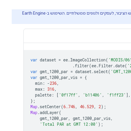
‫Earth Engine היא פלטפורמה לניתוח מדעי וויזואליזציה של נתונים גיאו-מרחביים בקנה מידה של פטה-בייטים. הפלטפורמה מיועדת לשימוש הציבור, לעסקים ולגופים ממשלתיים. השימוש ב-Earth Engine
var
dataset
=
ee
.
ImageCollection
(
'MODIS/06
.
filter
(
ee
.
Filter
.
date
(
'
var
gmt_1200_par
=
dataset
.
select
(
'GMT_120
var
gmt_1200_par_vis
=
{
min
:
-
236
,
max
:
316
,
palette
:
[
'0f17ff'
,
'b11406'
,
'f1ff23'
],
};
Map
.
setCenter
(
6.746
,
46.529
,
2
);
Map
.
addLayer
(
gmt_1200_par
,
gmt_1200_par_vis
,
'Total PAR at GMT 12:00'
);