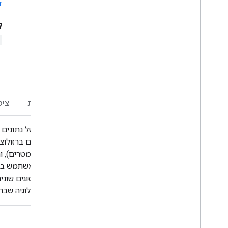
r
קט
תיאור
תחום תדרים
תנאים והגבלות
ציט
לוויין גיאוסטציונרי. פרטים נוספים על המתודולוגיה שב