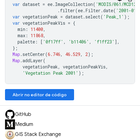
var
dataset
=
ee
.
ImageCollection
(
'MODIS/061/MCD12Q
.
filter
(
ee
.
Filter
.
date
(
'2001-01-
var
vegetationPeak
=
dataset
.
select
(
'Peak_1'
);
var
vegetationPeakVis
=
{
min
:
11400
,
max
:
11868
,
palette
:
[
'0f17ff'
,
'b11406'
,
'f1ff23'
],
};
Map
.
setCenter
(
6.746
,
46.529
,
2
);
Map
.
addLayer
(
vegetationPeak
,
vegetationPeakVis
,
'Vegetation Peak 2001'
);
Abrir no editor de código
GitHub
Medium
GIS Stack Exchange