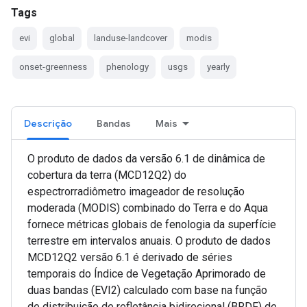
Tags
evi
global
landuse-landcover
modis
onset-greenness
phenology
usgs
yearly
Descrição
Bandas
Mais
O produto de dados da versão 6.1 de dinâmica de
cobertura da terra (MCD12Q2) do
espectrorradiômetro imageador de resolução
moderada (MODIS) combinado do Terra e do Aqua
fornece métricas globais de fenologia da superfície
terrestre em intervalos anuais. O produto de dados
MCD12Q2 versão 6.1 é derivado de séries
temporais do Índice de Vegetação Aprimorado de
duas bandas (EVI2) calculado com base na função
de distribuição de refletância bidirecional (BRDF) de