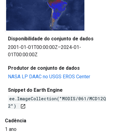
Disponibilidade do conjunto de dados
2001-01-01T00:00:00Z–2024-01-
01T00:00:00Z
Produtor de conjunto de dados
NASA LP DAAC no USGS EROS Center
Snippet do Earth Engine
ee.ImageCollection("MODIS/061/MCD12Q
2")
open_in_new
Cadência
1 ano