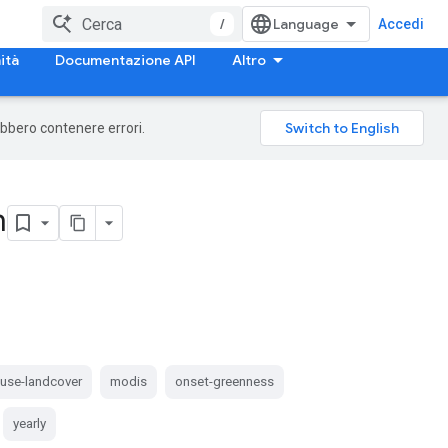
/
Accedi
ità
Documentazione API
Altro
rebbero contenere errori.
m
duse-landcover
modis
onset-greenness
yearly