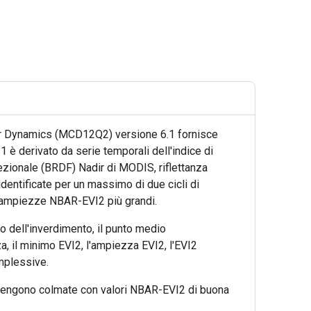
er Dynamics (MCD12Q2) versione 6.1 fornisce
1 è derivato da serie temporali dell'indice di
rezionale (BRDF) Nadir di MODIS, riflettanza
entificate per un massimo di due cicli di
n le ampiezze NBAR-EVI2 più grandi.
zio dell'inverdimento, il punto medio
za, il minimo EVI2, l'ampiezza EVI2, l'EVI2
omplessive.
ti vengono colmate con valori NBAR-EVI2 di buona