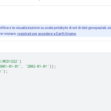
ifica e la visualizzazione su scala petabyte di set di dati geospaziali, sia
Per iniziare,
registrati per accedere a Earth Engine
.
1/MCD12Q2'
)
2001-01-01'
,
'2002-01-01'
));
1'
);