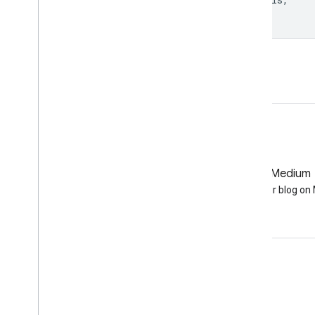
'Vegetation Peak 2001'
);
Apri nell'editor di codice
GitHub
Medium
Earth Engine on GitHub
Follow our blog o
Coinvolgi
Google Developer Program
Google Developer Groups