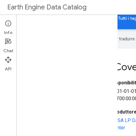
Earth Engine Data Catalog
Home page
Categorie
Tutti i set di dati
Tutti i ta
Info
Google utilizza la tecnologia AI per tradurre
Chat
MCD12Q2
.
006 Land Cove
API
Disponibilit
2001-01-0
01T00:00:0
Produttore 
NASA LP D
Center