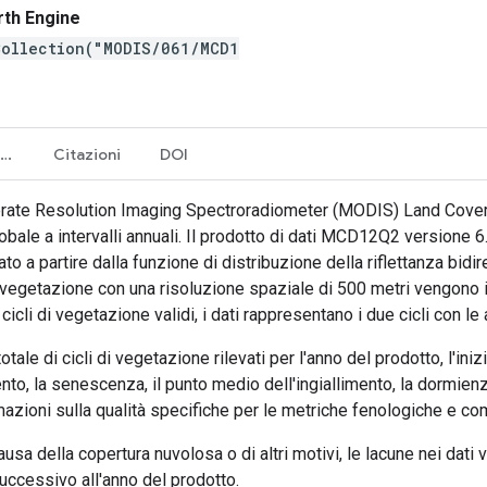
rth Engine
Collection("MODIS/061/MCD1
Termini e condizioni d'uso
Citazioni
DOI
derate Resolution Imaging Spectroradiometer (MODIS) Land Cov
bale a intervalli annuali. Il prodotto di dati MCD12Q2 versione 6.
o a partire dalla funzione di distribuzione della riflettanza bidi
vegetazione con una risoluzione spaziale di 500 metri vengono id
ue cicli di vegetazione validi, i dati rappresentano i due cicli co
tale di cicli di vegetazione rilevati per l'anno del prodotto, l'ini
mento, la senescenza, il punto medio dell'ingiallimento, la dormien
rmazioni sulla qualità specifiche per le metriche fenologiche e c
ausa della copertura nuvolosa o di altri motivi, le lacune nei da
ccessivo all'anno del prodotto.