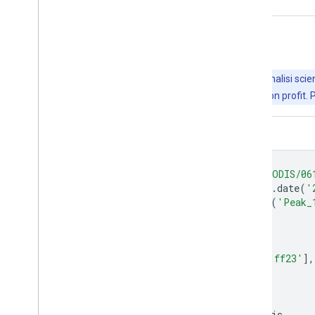
Esplora con Earth Engine
Importante:
Earth Engine è una piattaforma per l'analisi scient
Engine è senza costi per la ricerca, l'istruzione e l'uso non profit. 
Editor di codice (JavaScript)
var
dataset
=
ee
.
ImageCollection
(
'MODIS/06
.
filter
(
ee
.
Filter
.
date
(
'
var
vegetationPeak
=
dataset
.
select
(
'Peak_
var
vegetationPeakVis
=
{
min
:
11400
,
max
:
11868
,
palette
:
[
'0f17ff'
,
'b11406'
,
'f1ff23'
],
};
Map
.
setCenter
(
6.746
,
46.529
,
2
);
Map
.
addLayer
(
vegetationPeak
,
vegetationPeakVis
,