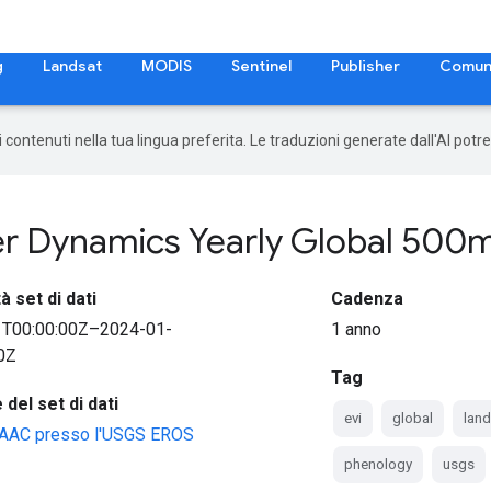
g
Landsat
MODIS
Sentinel
Publisher
Comun
 i contenuti nella tua lingua preferita. Le traduzioni generate dall'AI pot
r Dynamics Yearly Global 500
à set di dati
Cadenza
1T00:00:00Z–2024-01-
1 anno
0Z
Tag
del set di dati
evi
global
lan
AAC presso l'USGS EROS
phenology
usgs