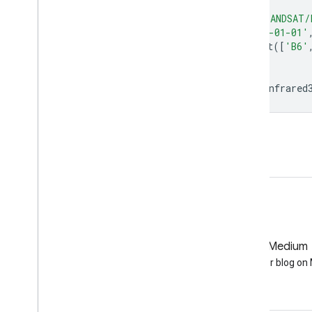
var
dataset
=
ee
.
ImageCollection
(
'LANDSAT/
.
filterDate
(
'1978-01-01'
var
nearInfrared321
=
dataset
.
select
([
'B6'
var
nearInfrared321Vis
=
{};
Map
.
setCenter
(
6.746
,
46.529
,
6
);
Map
.
addLayer
(
nearInfrared321
,
nearInfrared
在程式碼編輯器開啟
GitHub
Medium
Earth Engine on GitHub
Follow our blog o