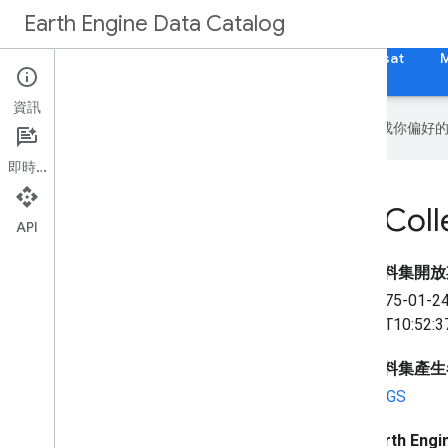
Earth Engine Data Catalog
首頁
類別
所有資料集
所有標記
Landsat
資訊
Google 會運用 AI 技術將內容翻譯成你
即時通訊
USGS Landsat 2 MSS Colle
API
資料集開放
1975-01-2
12T10:52:3
資料集產生
USGS
Earth En