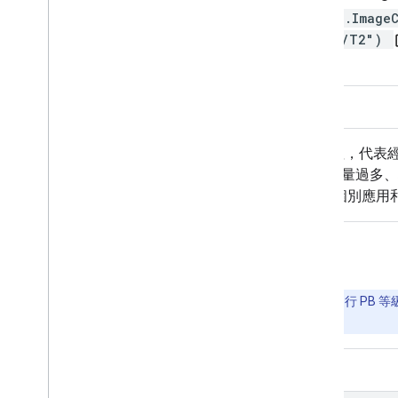
ee.Image
02/T2")
op
說明
波段
圖片屬性
使用條款
Landsat 2 MSS Collection 2 Tie
和系統性 (L1GS) 處理的影像，以及因雲量過多
RMSE 和其他屬性，判斷是否適合用於個別應
使用 Earth Engine 探索
重要事項：
Earth Engine 平台可對地理空間資料集進行 
使用，請
申請 Earth Engine 權限
。
程式碼編輯器 (JavaScript)