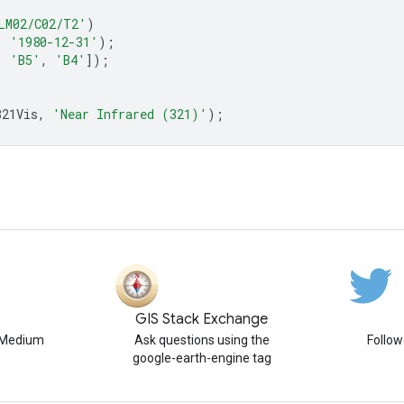
LM02/C02/T2'
)
,
'1980-12-31'
);
,
'B5'
,
'B4'
]);
321Vis
,
'Near Infrared (321)'
);
GIS Stack Exchange
n Medium
Ask questions using the
Follo
google-earth-engine tag