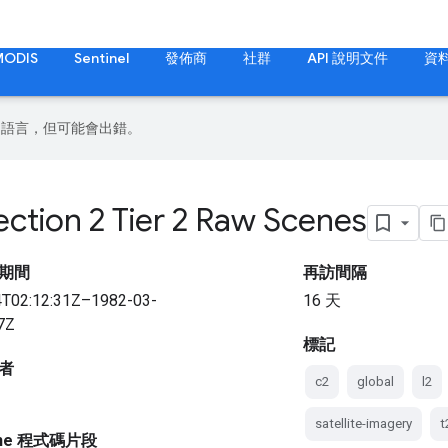
MODIS
Sentinel
發佈商
社群
API 說明文件
資
偏好的語言，但可能會出錯。
ction 2 Tier 2 Raw Scenes
期間
再訪間隔
4T02:12:31Z–1982-03-
16 天
7Z
標記
者
c2
global
l2
satellite-imagery
t
gine 程式碼片段