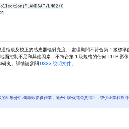
Collection("LANDSAT/LM02/C
en_in_new
r 2 DN 值，代表經過縮放及校正的感應器輻射亮度。 處理期間不符合第 1 
、地面控制不足和其他因素，不符合第 1 級規格的任何 L1TP 
用和研究。詳情請參閱
USGS 說明文件
。
PB 等級的科學分析和圖表/影像作業，適合用於促進公共福祉，或供企業和政府使