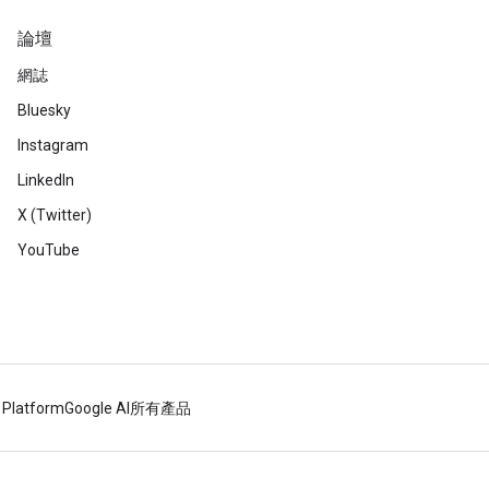
論壇
網誌
Bluesky
Instagram
LinkedIn
X (Twitter)
YouTube
 Platform
Google AI
所有產品