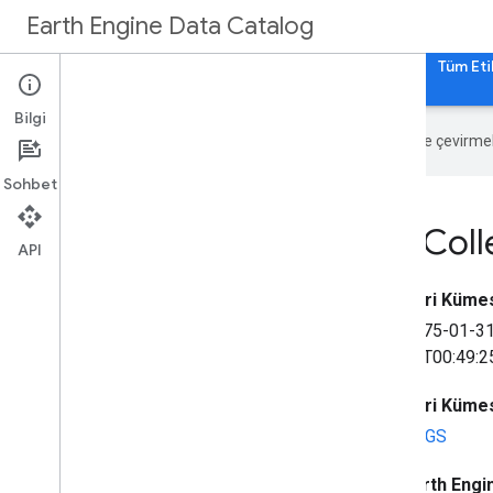
Earth Engine Data Catalog
Ana Sayfa
Kategoriler
Tüm Veri Kümeleri
Tüm Eti
Bilgi
Google, içerikleri tercih ettiğiniz dile çevirm
Sohbet
USGS Landsat 2 MSS Colle
API
Veri Kümesi
1975-01-3
03T00:49:2
Veri Kümes
USGS
Earth Engin