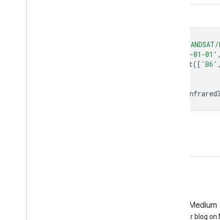
Kod Düzenleyici (JavaScript)
var
dataset
=
ee
.
ImageCollection
(
'LANDSAT/
.
filterDate
(
'1978-01-01'
var
nearInfrared321
=
dataset
.
select
([
'B6'
var
nearInfrared321Vis
=
{};
Map
.
setCenter
(
6.746
,
46.529
,
6
);
Map
.
addLayer
(
nearInfrared321
,
nearInfrared
Kod Düzenleyici'de aç
GitHub
Medium
Earth Engine on GitHub
Follow our blog o