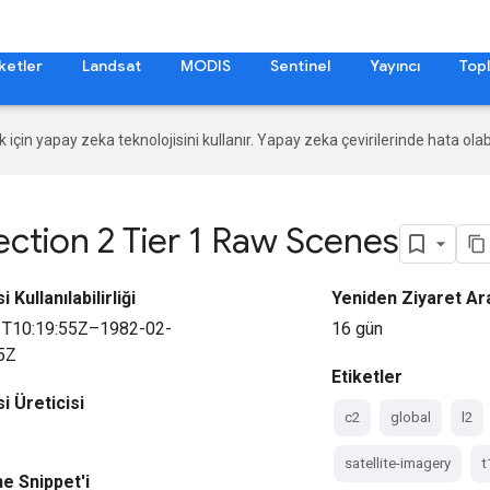
ketler
Landsat
MODIS
Sentinel
Yayıncı
Topl
ek için yapay zeka teknolojisini kullanır. Yapay zeka çevirilerinde hata olabi
ction 2 Tier 1 Raw Scenes
 Kullanılabilirliği
Yeniden Ziyaret Ara
1T10:19:55Z–1982-02-
16 gün
5Z
Etiketler
i Üreticisi
c2
global
l2
satellite-imagery
t
e Snippet'i