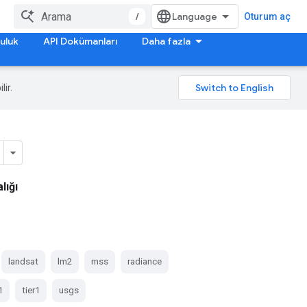
/
Oturum aç
uluk
API Dokümanları
Daha fazla
lir.
lığı
landsat
lm2
mss
radiance
1
tier1
usgs