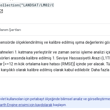
Collection("LANDSAT/LM02/C
en_in_new
lanım Şartları
ensörde ölçeklendirilmiş ve kalibre edilmiş ışıma değerlerini gös
eleri 1. katmana yerleştirilir ve zaman serisi işleme analizi için 
rleri arasında kalibre edilmiş 1. Seviye Hassasiyetli Arazi (L1TP)
slar [<=12 m kök ortalama kare hatası (RMSE)] içinde yer alacak. T
rşılıklı olarak kalibre edilmiş olarak kabul edilebilir. Daha fazla 
t kullanıcıları için petabayt ölçeğinde bilimsel analiz ve görselleştirme
arth Engine erişimi için kaydolarak
başlayın.