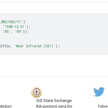
LM02/C02/T1'
)
,
'1980-12-31'
);
,
'B5'
,
'B4'
]);
321Vis
,
'Near Infrared (321)'
);
GIS Stack Exchange
n Medium
Ask questions using the
Follo