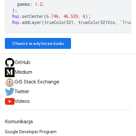
gamma
:
1.2
,
};
Map
.
setCenter
(
6.746
,
46.529
,
6
);
Map
.
addLayer
(
trueColor321
,
trueColor321Vis
,
'True 
Otwórz w edytorze kodu
GitHub
Medium
GIS Stack Exchange
Twitter
Videos
Komunikacja
Google Developer Program