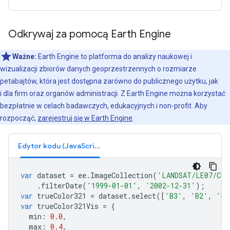
Odkrywaj za pomocą Earth Engine
Ważne:
Earth Engine to platforma do analizy naukowej i
wizualizacji zbiorów danych geoprzestrzennych o rozmiarze
petabajtów, która jest dostępna zarówno do publicznego użytku, jak
i dla firm oraz organów administracji. Z Earth Engine można korzystać
bezpłatnie w celach badawczych, edukacyjnych i non-profit. Aby
rozpocząć,
zarejestruj się w Earth Engine
.
Edytor kodu (JavaScript)
var
dataset
=
ee
.
ImageCollection
(
'LANDSAT/LE07/C02
.
filterDate
(
'1999-01-01'
,
'2002-12-31'
);
var
trueColor321
=
dataset
.
select
([
'B3'
,
'B2'
,
'B1
var
trueColor321Vis
=
{
min
:
0.0
,
max
:
0.4
,