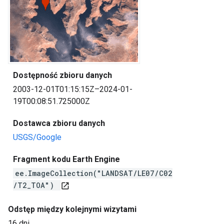
Dostępność zbioru danych
2003-12-01T01:15:15Z–2024-01-
19T00:08:51.725000Z
Dostawca zbioru danych
USGS/Google
Fragment kodu Earth Engine
ee.ImageCollection("LANDSAT/LE07/C02
/T2_TOA")
open_in_new
Odstęp między kolejnymi wizytami
16 dni