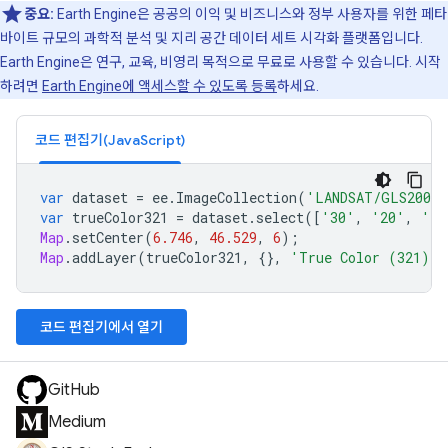
중요:
Earth Engine은 공공의 이익 및 비즈니스와 정부 사용자를 위한 페타
바이트 규모의 과학적 분석 및 지리 공간 데이터 세트 시각화 플랫폼입니다.
Earth Engine은 연구, 교육, 비영리 목적으로 무료로 사용할 수 있습니다. 시작
하려면
Earth Engine에 액세스할 수 있도록 등록
하세요.
코드 편집기(JavaScript)
var
dataset
=
ee
.
ImageCollection
(
'LANDSAT/GLS2005_
var
trueColor321
=
dataset
.
select
([
'30'
,
'20'
,
'10
Map
.
setCenter
(
6.746
,
46.529
,
6
);
Map
.
addLayer
(
trueColor321
,
{},
'True Color (321)'
)
코드 편집기에서 열기
GitHub
Medium