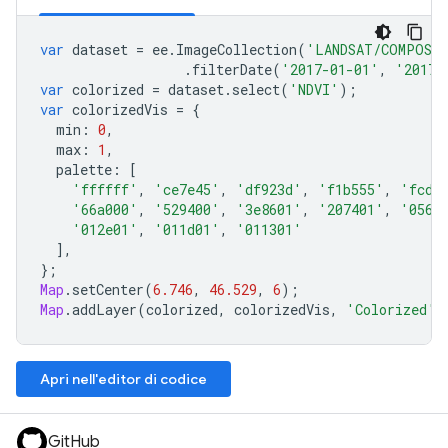
var
dataset
=
ee
.
ImageCollection
(
'LANDSAT/COMPOSIT
.
filterDate
(
'2017-01-01'
,
'2017-
var
colorized
=
dataset
.
select
(
'NDVI'
);
var
colorizedVis
=
{
min
:
0
,
max
:
1
,
palette
:
[
'ffffff'
,
'ce7e45'
,
'df923d'
,
'f1b555'
,
'fcd1
'66a000'
,
'529400'
,
'3e8601'
,
'207401'
,
'0562
'012e01'
,
'011d01'
,
'011301'
],
};
Map
.
setCenter
(
6.746
,
46.529
,
6
);
Map
.
addLayer
(
colorized
,
colorizedVis
,
'Colorized'
)
Apri nell'editor di codice
GitHub