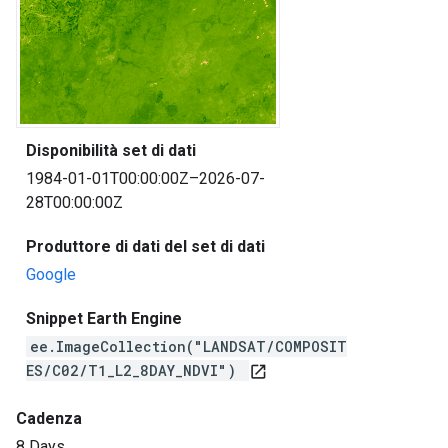
Disponibilità set di dati
1984-01-01T00:00:00Z–2026-07-
28T00:00:00Z
Produttore di dati del set di dati
Google
Snippet Earth Engine
ee.ImageCollection("LANDSAT/COMPOSIT
ES/C02/T1_L2_8DAY_NDVI")
open_in_new
Cadenza
8 Days