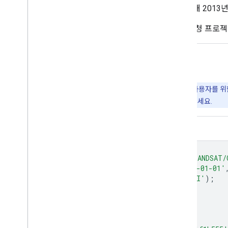
Landsat 8의 경우 포인팅 문제로 인해 201
주의:
이러한 컴포지트는 즉시 계산되며 요청 프로
Earth Engine으로 탐색
중요:
Earth Engine은 공공의 이익 및 비즈니스와 정부 사용자를 
니다. 시작하려면
Earth Engine에 액세스할 수 있도록 등록
하세요.
코드 편집기(JavaScript)
var
dataset
=
ee
.
ImageCollection
(
'LANDSAT/
.
filterDate
(
'2017-01-01'
var
colorized
=
dataset
.
select
(
'NDVI'
);
var
colorizedVis
=
{
min
:
0
,
max
:
1
,
palette
:
[