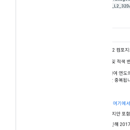
T1_L2_32
설명
대역
이용약관
이러한 Landsat Collection 2 Tier 1 Level 
정규화된 식생 지수는 각 장면의 근적외선 및 적색 밴드에서 (
이러한 컴포지트는 연도의 첫날부터 시작하여 연도의 
는 다음 해의 첫 번째 컴포지트와 20일 동안 중복됩
참고:
컴포지션을 만드는 데 사용된 코드는
여기에서
WRS_ROW가 122 미만인 주간 이미지만 포
Landsat 7의 경우 궤도 드리프트로 인해 20