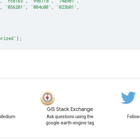
,
'fcd163'
,
'99b718'
,
'74a901'
,
,
'056201'
,
'004c00'
,
'023b01'
,
orized'
);
GIS Stack Exchange
n Medium
Ask questions using the
Follo
google-earth-engine tag