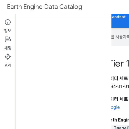
Earth Engine Data Catalog
홈
카테고리
모든 데이터세트
모든 태그
Landsat
정보
Google은 AI 기술을 사용하여 콘텐츠를 사용자
채팅
Landsat Collection 2 Tier
API
데이터 세트
1984-01-01
데이터 세트
Google
Earth Eng
ee.Image