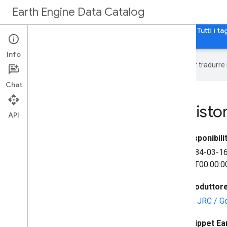
Earth Engine Data Catalog
Home page
Categorie
Tutti i set di dati
Tutti i ta
Info
Google utilizza la tecnologia AI per tradurre
Chat
JRC Monthly Water Histo
API
Disponibilit
1984-03-1
01T00:00:0
Produttore 
EC JRC / G
Snippet Ea