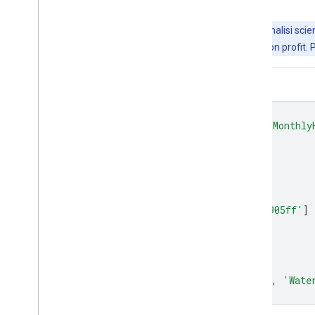
Importante:
Earth Engine è una piattaforma per l'analisi scient
Engine è senza costi per la ricerca, l'istruzione e l'uso non profit. 
Editor di codice (JavaScript)
var
dataset
=
ee
.
Image
(
'JRC/GSW1_4/Monthly
var
visualization
=
{
bands
:
[
'water'
],
min
:
0.0
,
max
:
2.0
,
palette
:
[
'ffffff'
,
'fffcb8'
,
'0905ff'
]
};
Map
.
setCenter
(
-
121.234
,
38.109
,
7
);
Map
.
addLayer
(
dataset
,
visualization
,
'Wate