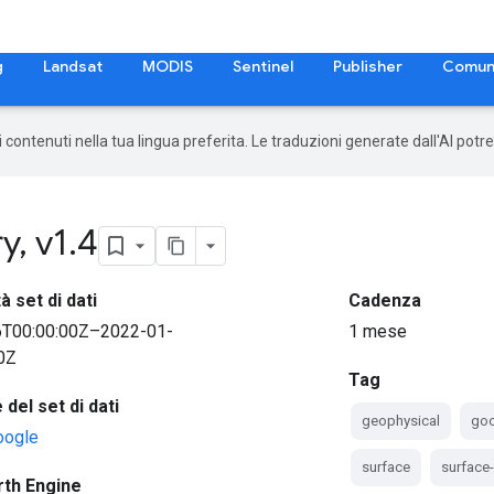
g
Landsat
MODIS
Sentinel
Publisher
Comun
 i contenuti nella tua lingua preferita. Le traduzioni generate dall'AI pot
ry
,
v1
.
4
à set di dati
Cadenza
6T00:00:00Z–2022-01-
1 mese
0Z
Tag
del set di dati
geophysical
goo
oogle
surface
surface
rth Engine