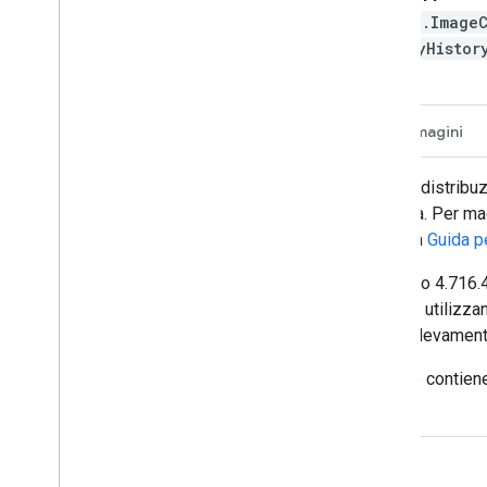
ee.Image
hlyHisto
Descrizione
Bande
Proprietà immagini
Questo set di dati contiene mappe della distribuz
cambiamento di queste superfici d'acqua. Per maggi
its long-term changes
(Nature, 2016) e la
Guida pe
Questi dati sono stati generati utilizzando 4.716.
individualmente come acqua / non acqua utilizzand
epoche (1984-1999, 2000-2021) per il rilevament
Questa raccolta della cronologia mensile contiene
mese tra marzo 1984 e dicembre 2021.
Esplora con Earth Engine