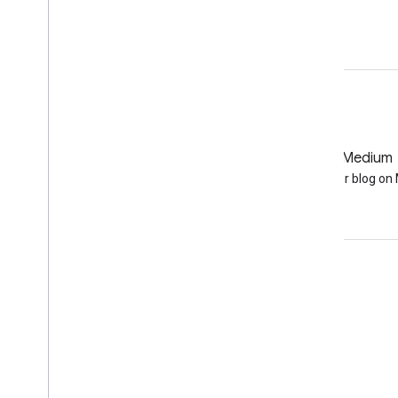
Apri nell'editor di codice
GitHub
Medium
Earth Engine on GitHub
Follow our blog o
Coinvolgi
Google Developer Program
Google Developer Groups
Google Developer Experts
Accelerators