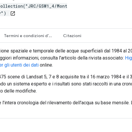
Collection("JRC/GSW1_4/Mont
ry")
open_in_new
Termini e condizioni d'uso
Citazioni
ione spaziale e temporale delle acque superficiali dal 1984 al 20
ori informazioni, consulta l'articolo della rivista associato:
Hig
r gli utenti dei dati
online.
475 scene di Landsat 5, 7 e 8 acquisite tra il 16 marzo 1984 e il
o un sistema esperto e i risultati sono stati raccolti in una cron
o delle modifiche.
 l'intera cronologia del rilevamento dell'acqua su base mensile. 