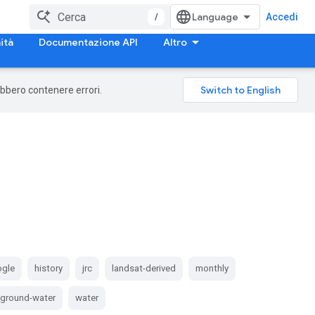
/
Accedi
ità
Documentazione API
Altro
rebbero contenere errori.
gle
history
jrc
landsat-derived
monthly
-ground-water
water