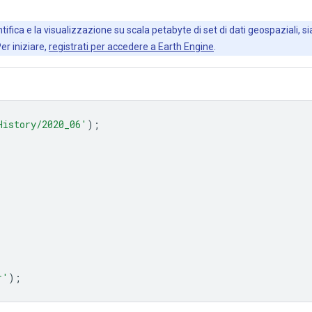
ifica e la visualizzazione su scala petabyte di set di dati geospaziali, sia
Per iniziare,
registrati per accedere a Earth Engine
.
History/2020_06'
);
r'
);