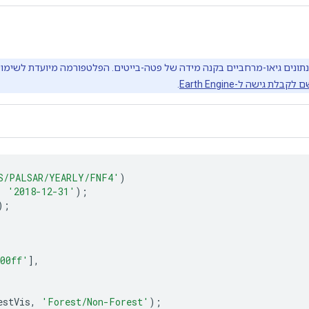
קבלת גישה ל-Earth Engine
.
S/PALSAR/YEARLY/FNF4'
)
,
'2018-12-31'
);
);
00ff'
],
estVis
,
'Forest/Non-Forest'
);