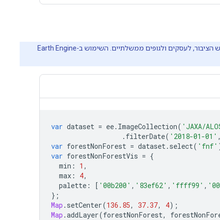
‫Earth Engine היא פלטפורמה לניתוח מדעי וויזואליזציה של נתונים גיאו-מרחביים בקנה מידה של פטה-בייטים. הפלטפורמה מיועדת לשימוש הציבור, לעסקים ולגופים ממשלתיים. השימוש ב-Earth Engine
var
dataset
=
ee
.
ImageCollection
(
'JAXA/ALO
.
filterDate
(
'2018-01-01'
var
forestNonForest
=
dataset
.
select
(
'fnf'
var
forestNonForestVis
=
{
min
:
1
,
max
:
4
,
palette
:
[
'00b200'
,
'83ef62'
,
'ffff99'
,
'00
};
Map
.
setCenter
(
136.85
,
37.37
,
4
);
Map
.
addLayer
(
forestNonForest
,
forestNonFor