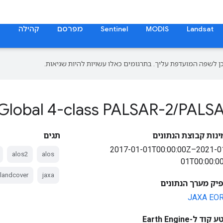
Landsat
MODIS
Sentinel
מפרסם
קהילה
ת
Global 4-class PALSAR-2
/
PALSA
ינות קבוצת הנתונים
תגים
2017-01-01T00:00:00Z–2021-0
alos2
alos
01T00:00:0
landcover
jaxa
יק מערך הנתונים
JAXA EO
קוד ל-Earth Engine