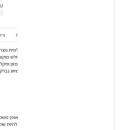
R/
)
תיאור
תחום תדרים
תנאים והגבלות
ציט
סף של פיזור אחורי שתלוי באזור. הדיוק של הסיווג נבדק
מידע מפורט:
2017 - 2020
שים לב:
ערכי הפיזור לאחור עשויים להשתנות באופן משמעו
מהקפאת העצים בחורף. שימו לב: יכול להיות שהשי