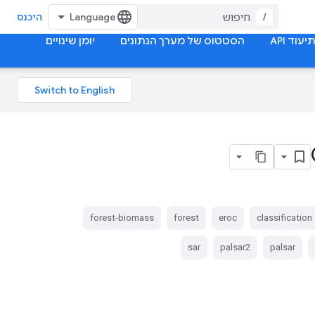
/
היכנס
יעוד API
הסטטוס של מערך הנתונים
יומן שינויים
forest-biomass
forest
eroc
classification
sar
palsar2
palsar