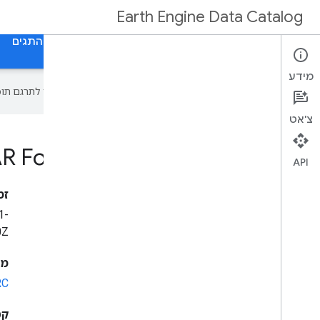
Earth Engine Data Catalog
דף הבית
קטגוריות
כל מערכי הנתונים
כל התגים
מידע
‫Google משתמשת בטכנולוגיית AI כדי לתרגם תוכן לשפה המועדפת עליך. בתרגומים כאלו עשויות להיות שגיאות.
צ'אט
R Forest
/
Non-Forest Map
API
זמ
1-
0Z
מפ
RC
קטע 