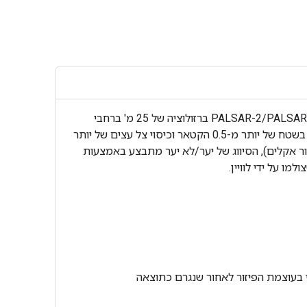
מפת היערות/שטחים לא מיוערים (FNF) העולמית נוצרת על ידי סיווג תמונת ה-SAR (מקדם פיזור לאחור) בפסיפס ה-SAR של PALSAR-2/PALSAR ברזולוציה של 25 מ' ברחבי
העולם, כך שפיקסלים עם פיזור לאחור חזק וחלש מוקצים כ'יער' ו'שטח לא מיוער', בהתאמה. המונח 'יער' מוגדר כאן כיער טבעי בשטח של יותר מ-0.5 הקטאר וכיסוי צל עצים של יותר
י הרדאר מהיער תלוי באזור (אזור אקלים), הסיווג של יער/לא יער מתבצע באמצעות
ו על ידי לוויין.
וי בעוצמת הפיזור לאחור שנגרם כתוצאה