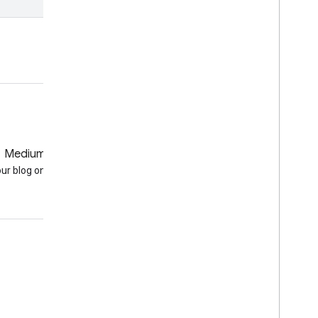
פתיחה ב-Code Editor
Medium
GitHub
our blog on Medium
Earth Engine on GitHub
עניין
Google Developer Program
Google Developer Groups
Google Developer Experts