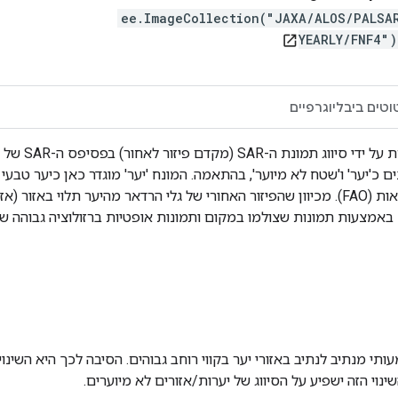
ee.ImageCollection("JAXA/ALOS/PALSA
YEARLY/FNF4"
open_in_new
וטים ביבליוגרפיים
מ-10%. ההגדרה הזו זהה להגדרה של הארגון למזון וחקלאות (FAO). מכיוון שהפיזור האחורי של גל
 באמצעות תמונות שצולמו במקום ותמונות אופטיות ברזולוציה גבוהה שצולמ
תי מנתיב לנתיב באזורי יער בקווי רוחב גבוהים. הסיבה לכך היא השינ
נוי הזה ישפיע על הסיווג של יערות/אזורים לא מיוערים.