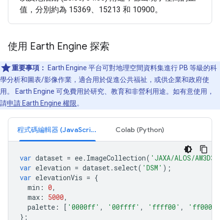
值，分別約為 15369、15213 和 10900。
使用 Earth Engine 探索
重要事項：
Earth Engine 平台可對地理空間資料集進行 PB 等級的科
學分析和圖表/影像作業，適合用於促進公共福祉，或供企業和政府使
用。 Earth Engine 可免費用於研究、教育和非營利用途。如有意使用，
請
申請 Earth Engine 權限
。
程式碼編輯器 (JavaScript)
Colab (Python)
var
dataset
=
ee
.
ImageCollection
(
'JAXA/ALOS/AW3D30
var
elevation
=
dataset
.
select
(
'DSM'
);
var
elevationVis
=
{
min
:
0
,
max
:
5000
,
palette
:
[
'0000ff'
,
'00ffff'
,
'ffff00'
,
'ff0000
};