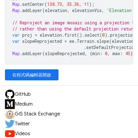
Map
.
setCenter
(
138.73
,
35.36
,
11
);
Map
.
addLayer
(
elevation
,
elevationVis
,
'Elevation'
)
// Reproject an image mosaic using a projection fr
// rather than using the default projection return
var
proj
=
elevation
.
first
().
select
(
0
).
projection
(
var
slopeReprojected
=
ee
.
Terrain
.
slope
(
elevation
.
.
setDefaultProjection
Map
.
addLayer
(
slopeReprojected
,
{
min
:
0
,
max
:
45
},
在程式碼編輯器開啟
GitHub
Medium
GIS Stack Exchange
Twitter
Videos