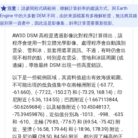
注意：
請參閱程式碼範例，瞭解計算斜率的建議方式。與 Earth
Engine 中的大多數 DEM 不同，由於來源檔案有多種解析度，無法將其鑲
嵌到單一資產中，因此這是影像集，斜率計算需要重新投影。
AW3D DSM 高程是透過影像比對程序計算得出，該
程序會使用一對立體光學影像。處理程序會自動識別
雲朵、雪和冰，並套用遮罩資訊。不過，有時仍會出
現不相符的點，特別是在雲朵、雪地和冰區周圍 (或
邊緣)，導致最終 DSM 出現一些高度錯誤。
以下是一些範例區域，其資料值超出有效海拔範圍。
不可能出現的低負值集中在南極洲附近 (-63.77,
-61.660)、(-77.22, -150.27) 和 (-73.29, 168.14)；印
尼附近 (-5.36, 134.55)；巴西附近 (-1.667113844,
-50.6269684)；以及秘魯附近 (-10.45048137,
-75.39459876)，近似值分別為 -1013、-998、-635
和 -610。北極 (79.83, -77.67) 和 (69.54, -75.42) 附
近、斐濟 (-16.58, 179.44) 和 (-18.96, 178.39) 附近，
以及尼泊爾 (28.50, 84.56) 附近，都出現了極高的正