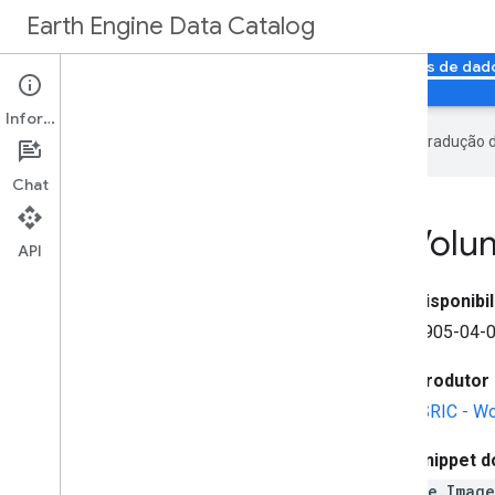
Earth Engine Data Catalog
Página inicial
Categorias
Todos os conjuntos de dad
Informações
O Google usa tecnologia de IA na tradução 
Chat
Soil
Grids250m 2
.
0 - Volu
API
Disponibi
1905-04-0
Produtor 
ISRIC - Wo
Snippet d
ee.Imag