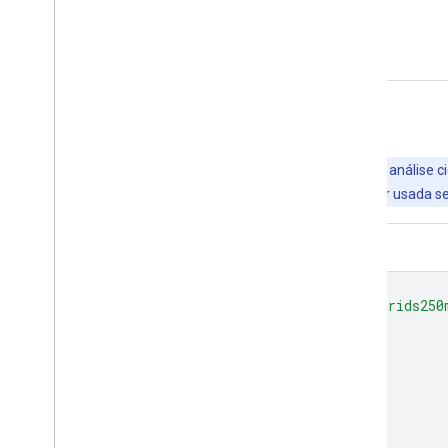
Documentação:
Artigo científico
Explore com o Earth Engine
Importante:
o Earth Engine é uma plataforma para análise ci
empresariais e governamentais. A plataforma pode ser usada sem
Editor de código (JavaScript)
var
dataset
=
ee
.
Image
(
'ISRIC/SoilGrids250
Map
.
setCenter
(
-
105.25
,
52.5
,
3
);
Map
.
addLayer
(
dataset
,
{
min
:
-
0.061
,
max
:
0.636
,