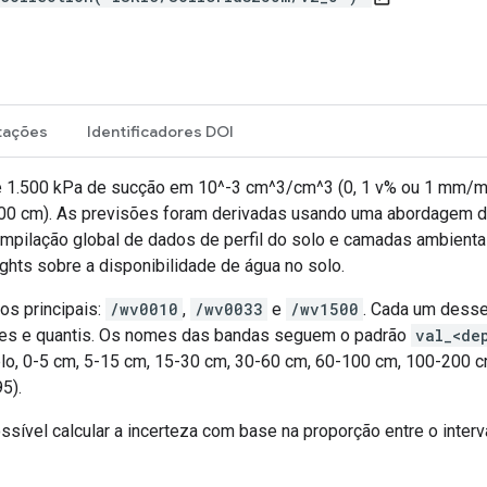
tações
Identificadores DOI
e 1.500 kPa de sucção em 10^-3 cm^3/cm^3 (0, 1 v% ou 1 mm/m)
 200 cm). As previsões foram derivadas usando uma abordagem 
ompilação global de dados de perfil do solo e camadas ambienta
ights sobre a disponibilidade de água no solo.
os principais:
/wv0010
,
/wv0033
e
/wv1500
. Cada um dess
des e quantis. Os nomes das bandas seguem o padrão
val_<de
plo, 0-5 cm, 5-15 cm, 15-30 cm, 30-60 cm, 60-100 cm, 100-200 
5).
ssível calcular a incerteza com base na proporção entre o interval