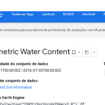
os
Todas as tags
Landsat
MODIS
Sentinel
de conteúdos para seu idioma de preferência. As traduções com IA pode
metric Water Content
lidade do conjunto de dados
1T00:00:00Z–2016-07-05T00:00:00Z
de conjunto de dados
rld Soil Information
o Earth Engine
eCollection("ISRIC/SoilGrids250m/v2_0")
open_in_new