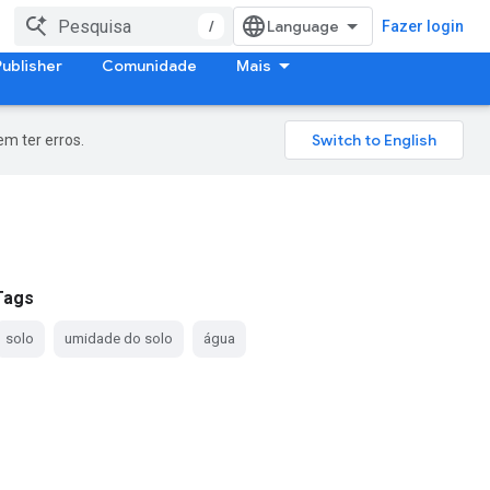
/
Fazer login
Publisher
Comunidade
Mais
m ter erros.
Tags
solo
umidade do solo
água