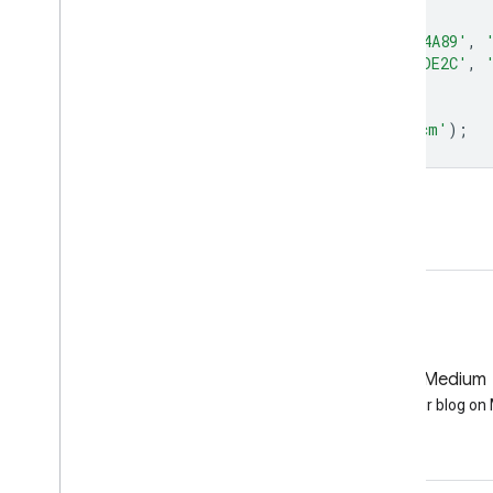
palette
:
[
'#440154'
,
'#482878'
,
'#3E4A89'
,
'#35B779'
,
'#6DCD59'
,
'#B4DE2C'
,
]
},
'SoilGrids250m 10kPa Q0.95 0-5cm'
);
Abrir no editor de código
GitHub
Medium
Earth Engine on GitHub
Follow our blog o