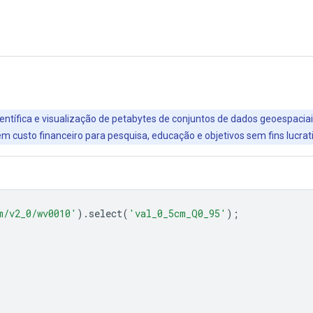
entífica e visualização de petabytes de conjuntos de dados geoespaciai
 custo financeiro para pesquisa, educação e objetivos sem fins lucrat
m/v2_0/wv0010'
).
select
(
'val_0_5cm_Q0_95'
);