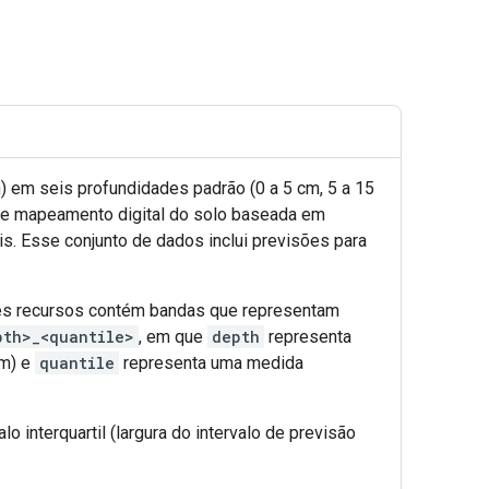
 em seis profundidades padrão (0 a 5 cm, 5 a 15
de mapeamento digital do solo baseada em
is. Esse conjunto de dados inclui previsões para
es recursos contém bandas que representam
pth>_<quantile>
, em que
depth
representa
cm) e
quantile
representa uma medida
o interquartil (largura do intervalo de previsão