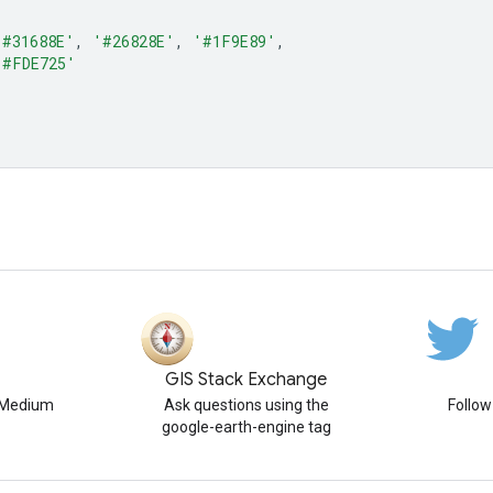
'#31688E'
,
'#26828E'
,
'#1F9E89'
,
'#FDE725'
GIS Stack Exchange
n Medium
Ask questions using the
Follo
google-earth-engine tag