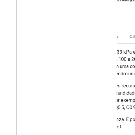
Descrição
Bandas
Termos de Uso
Ci
Conteúdo volumétrico de água a 10 kPa, 33 kPa 
cm, 15 a 30 cm, 30 a 60 cm, 60 a 100 cm, 100 a
floresta aleatória quantílica, com base em uma c
três níveis de sucção diferentes, fornecendo ins
O conjunto de dados é organizado em três recurs
propriedades do solo em diferentes profundida
um intervalo de profundidade do solo (por exem
estatística (por exemplo, média, Q0.05, Q0.5, Q0.9
Ainda não incluímos o intervalo de incerteza. É po
de 90%) e a mediana: (Q0,95-Q0,05)/Q0,50.