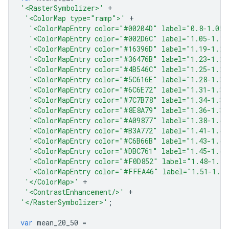
'<RasterSymbolizer>'
+
'<ColorMap type="ramp">'
+
'<ColorMapEntry color="#00204D" label="0.8-1.05"
'<ColorMapEntry color="#002D6C" label="1.05-1.19
'<ColorMapEntry color="#16396D" label="1.19-1.23
'<ColorMapEntry color="#36476B" label="1.23-1.25
'<ColorMapEntry color="#4B546C" label="1.25-1.28
'<ColorMapEntry color="#5C616E" label="1.28-1.31
'<ColorMapEntry color="#6C6E72" label="1.31-1.34
'<ColorMapEntry color="#7C7B78" label="1.34-1.36
'<ColorMapEntry color="#8E8A79" label="1.36-1.38
'<ColorMapEntry color="#A09877" label="1.38-1.41
'<ColorMapEntry color="#B3A772" label="1.41-1.43
'<ColorMapEntry color="#C6B66B" label="1.43-1.45
'<ColorMapEntry color="#DBC761" label="1.45-1.48
'<ColorMapEntry color="#F0D852" label="1.48-1.51
'<ColorMapEntry color="#FFEA46" label="1.51-1.85
'</ColorMap>'
+
'<ContrastEnhancement/>'
+
'</RasterSymbolizer>'
;
var
mean_20_50
=