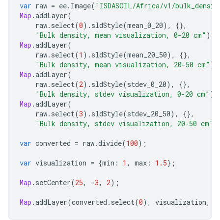
var
raw
=
ee
.
Image
(
"ISDASOIL/Africa/v1/bulk_densit
Map
.
addLayer
(
raw
.
select
(
0
).
sldStyle
(
mean_0_20
),
{},
"Bulk density, mean visualization, 0-20 cm"
);
Map
.
addLayer
(
raw
.
select
(
1
).
sldStyle
(
mean_20_50
),
{},
"Bulk density, mean visualization, 20-50 cm"
);
Map
.
addLayer
(
raw
.
select
(
2
).
sldStyle
(
stdev_0_20
),
{},
"Bulk density, stdev visualization, 0-20 cm"
);
Map
.
addLayer
(
raw
.
select
(
3
).
sldStyle
(
stdev_20_50
),
{},
"Bulk density, stdev visualization, 20-50 cm"
)
var
converted
=
raw
.
divide
(
100
);
var
visualization
=
{
min
:
1
,
max
:
1.5
};
Map
.
setCenter
(
25
,
-
3
,
2
);
Map
.
addLayer
(
converted
.
select
(
0
),
visualization
,
"