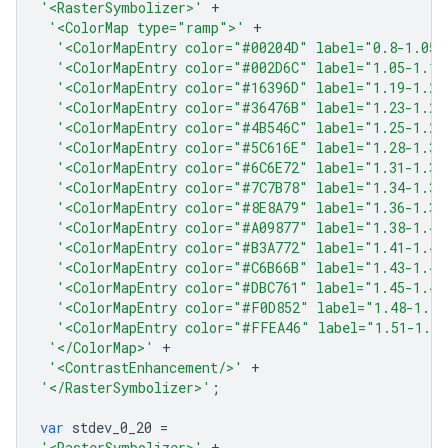
'<RasterSymbolizer>'
+
'<ColorMap type="ramp">'
+
'<ColorMapEntry color="#00204D" label="0.8-1.05"
'<ColorMapEntry color="#002D6C" label="1.05-1.19
'<ColorMapEntry color="#16396D" label="1.19-1.23
'<ColorMapEntry color="#36476B" label="1.23-1.25
'<ColorMapEntry color="#4B546C" label="1.25-1.28
'<ColorMapEntry color="#5C616E" label="1.28-1.31
'<ColorMapEntry color="#6C6E72" label="1.31-1.34
'<ColorMapEntry color="#7C7B78" label="1.34-1.36
'<ColorMapEntry color="#8E8A79" label="1.36-1.38
'<ColorMapEntry color="#A09877" label="1.38-1.41
'<ColorMapEntry color="#B3A772" label="1.41-1.43
'<ColorMapEntry color="#C6B66B" label="1.43-1.45
'<ColorMapEntry color="#DBC761" label="1.45-1.48
'<ColorMapEntry color="#F0D852" label="1.48-1.51
'<ColorMapEntry color="#FFEA46" label="1.51-1.85
'</ColorMap>'
+
'<ContrastEnhancement/>'
+
'</RasterSymbolizer>'
;
var
stdev_0_20
=
'<RasterSymbolizer>'
+