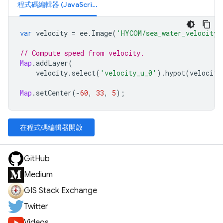
程式碼編輯器 (JavaScript)
var
velocity
=
ee
.
Image
(
'HYCOM/sea_water_velocity/
// Compute speed from velocity.
Map
.
addLayer
(
velocity
.
select
(
'velocity_u_0'
).
hypot
(
velocity
Map
.
setCenter
(
-
60
,
33
,
5
);
在程式碼編輯器開啟
GitHub
Medium
GIS Stack Exchange
Twitter
Videos