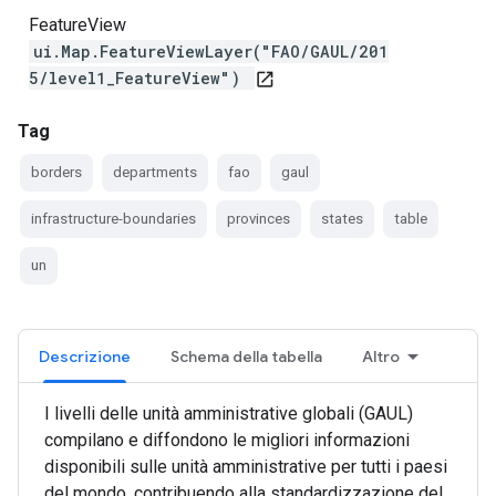
FeatureView
ui.Map.FeatureViewLayer("FAO/GAUL/201
5/level1_FeatureView")
open_in_new
Tag
borders
departments
fao
gaul
infrastructure-boundaries
provinces
states
table
un
Descrizione
Schema della tabella
Altro
I livelli delle unità amministrative globali (GAUL)
compilano e diffondono le migliori informazioni
disponibili sulle unità amministrative per tutti i paesi
del mondo, contribuendo alla standardizzazione del