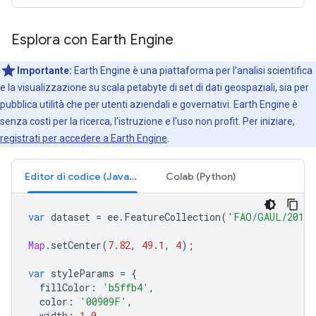
Esplora con Earth Engine
Importante:
Earth Engine è una piattaforma per l'analisi scientifica
e la visualizzazione su scala petabyte di set di dati geospaziali, sia per
pubblica utilità che per utenti aziendali e governativi. Earth Engine è
senza costi per la ricerca, l'istruzione e l'uso non profit. Per iniziare,
registrati per accedere a Earth Engine
.
Editor di codice (JavaScript)
Colab (Python)
var
dataset
=
ee
.
FeatureCollection
(
'FAO/GAUL/2015/
Map
.
setCenter
(
7.82
,
49.1
,
4
);
var
styleParams
=
{
fillColor
:
'b5ffb4'
,
color
:
'00909F'
,
width
:
1.0
,