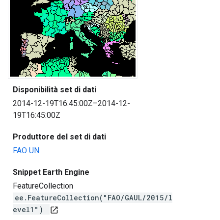
Disponibilità set di dati
2014-12-19T16:45:00Z–2014-12-
19T16:45:00Z
Produttore del set di dati
FAO UN
Snippet Earth Engine
FeatureCollection
ee.FeatureCollection("FAO/GAUL/2015/l
evel1")
open_in_new