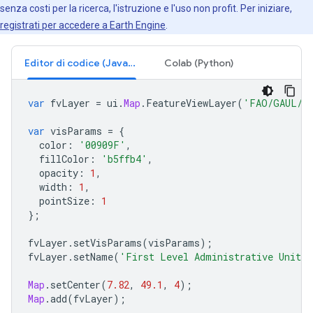
senza costi per la ricerca, l'istruzione e l'uso non profit. Per iniziare,
registrati per accedere a Earth Engine
.
Editor di codice (JavaScript)
Colab (Python)
var
fvLayer
=
ui
.
Map
.
FeatureViewLayer
(
'FAO/GAUL/20
var
visParams
=
{
color
:
'00909F'
,
fillColor
:
'b5ffb4'
,
opacity
:
1
,
width
:
1
,
pointSize
:
1
};
fvLayer
.
setVisParams
(
visParams
);
fvLayer
.
setName
(
'First Level Administrative Units'
Map
.
setCenter
(
7.82
,
49.1
,
4
);
Map
.
add
(
fvLayer
);